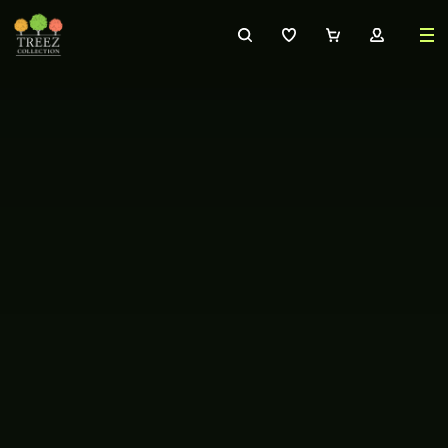
8 (495) 647-02-88
8 800 333-69-93
Каталог
Деревья
240
Растения, кусты, мох и трава
220
Ампельные растения
70
Кашпо
260
Дизайнерские композиции
17