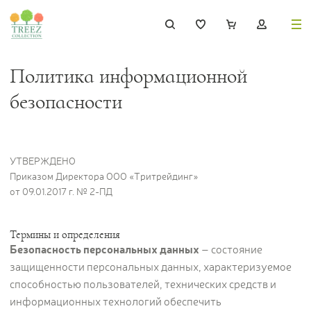
Политика информационной
8 (495) 647-02-88
8 800 333-69-93
безопасности
Каталог
УТВЕРЖДЕНО
Приказом Директора ООО «Тритрейдинг»
от 09.01.2017 г. № 2-ПД
Деревья
239
Растения, кусты, мох и трава
221
Термины и определения
Ампельные растения
70
Безопасность персональных данных
– состояние
защищенности персональных данных, характеризуемое
Кашпо
256
способностью пользователей, технических средств и
Дизайнерские композиции
17
информационных технологий обеспечить