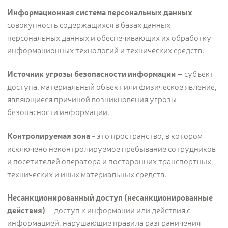
Контакты
Информационная система персональных данных
–
совокупность содержащихся в базах данных
Новости
персональных данных и обеспечивающих их обработку
информационных технологий и технических средств.
Статьи
Идеи
Источник угрозы безопасности информации
– субъект
СМИ о нас
доступа, материальный объект или физическое явление,
являющиеся причиной возникновения угрозы
безопасности информации.
Контролируемая зона
- это пространство, в котором
исключено неконтролируемое пребывание сотрудников
и посетителей оператора и посторонних транспортных,
технических и иных материальных средств.
Несанкционированный доступ (несанкционированные
действия)
– доступ к информации или действия с
информацией, нарушающие правила разграничения