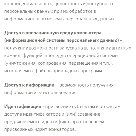
конфиденциальность, целостность и доступность
Цветы
123
персональных данных при их обработке в
Товары с 3D-моделями
499
информационных системах персональных данных.
Готовые решения от Treez
146
Доступ в операционную среду компьютера
Алфавитный указатель
(информационной системы персональных данных)
-
получение возможности запуска на выполнение штатных
команд, функций, процедур операционной системы
(уничтожения, копирования, перемещения и т.п.),
исполняемых файлов прикладных программ.
Доступ к информации
– возможность получения
информации и ее использования.
Прайс-листы и каталоги
Идентификация
- присвоение субъектам и объектам
О Treez
доступа идентификатора и (или) сравнение
предъявляемого идентификатора с перечнем
Доставка и оплата
присвоенных идентификаторов.
Вопросы и ответы