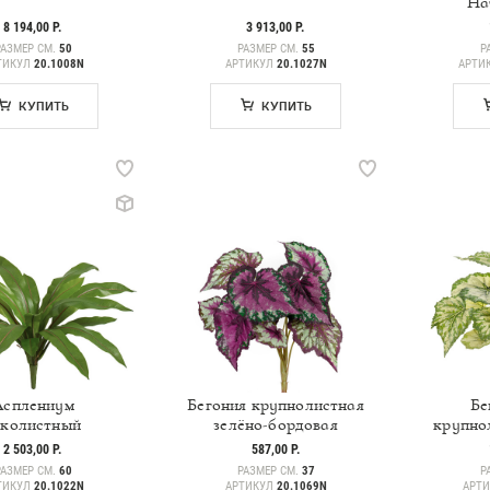
На
8 194,00 Р.
3 913,00 Р.
РАЗМЕР СМ.
50
РАЗМЕР СМ.
55
Р
ТИКУЛ
20.1008N
АРТИКУЛ
20.1027N
АРТИ
КУПИТЬ
КУПИТЬ
Асплениум
Бегония крупнолистная
Бе
зколистный
зелёно-бордовая
крупнол
2 503,00 Р.
587,00 Р.
РАЗМЕР СМ.
60
РАЗМЕР СМ.
37
Р
ТИКУЛ
20.1022N
АРТИКУЛ
20.1069N
АРТ