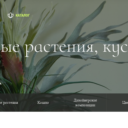
КАТАЛОГ
ые растения, кус
А
Дизайнерские
е растения
Кашпо
Цв
композиции