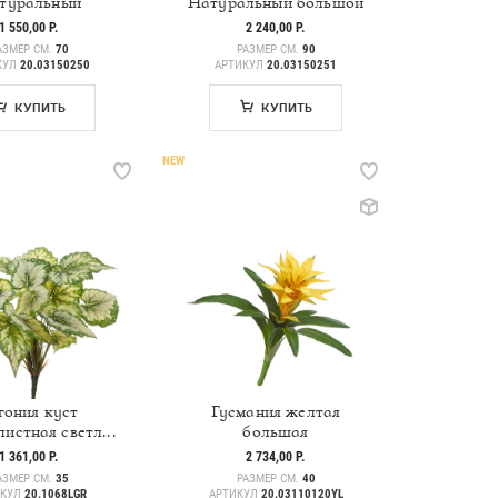
туральный
Натуральный большой
1 550,00 Р.
2 240,00 Р.
АЗМЕР СМ.
70
РАЗМЕР СМ.
90
КУЛ
20.03150250
АРТИКУЛ
20.03150251
КУПИТЬ
КУПИТЬ
NEW
гония куст
Гусмания желтая
истная светл...
большая
1 361,00 Р.
2 734,00 Р.
АЗМЕР СМ.
35
РАЗМЕР СМ.
40
ИКУЛ
20.1068LGR
АРТИКУЛ
20.03110120YL