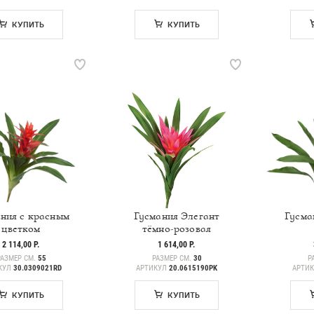
КУПИТЬ
КУПИТЬ
ния с красным
Гусмания Элегант
Гусма
цветком
тёмно-розовая
2 114,00 Р.
1 614,00 Р.
РАЗМЕР СМ.
55
РАЗМЕР СМ.
30
Р
КУЛ
30.0309021RD
АРТИКУЛ
20.0615190PK
АРТИ
КУПИТЬ
КУПИТЬ