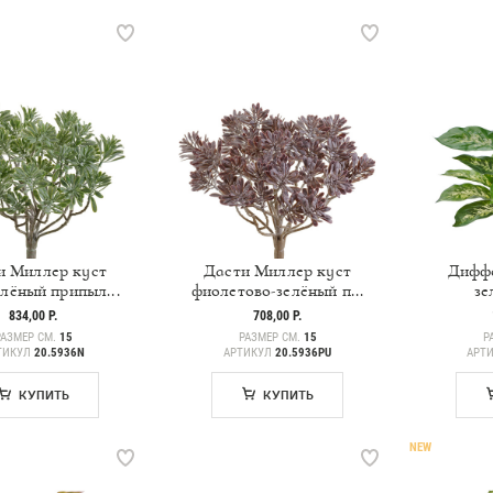
и Миллер куст
Дасти Миллер куст
Диффе
елёный припыл...
фиолетово-зелёный п...
зе
834,00 Р.
708,00 Р.
РАЗМЕР СМ.
15
РАЗМЕР СМ.
15
Р
ТИКУЛ
20.5936N
АРТИКУЛ
20.5936PU
АРТ
КУПИТЬ
КУПИТЬ
NEW