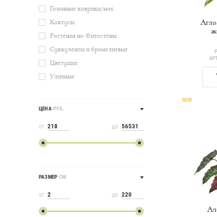
Газонные коврики/мох
Агла
Кактусы
ж
Растения на Фитостены
Суккуленты и бромелиевые
АР
Цветущие
Уличные
NEW
ЦЕНА
РУБ.
ОТ
ДО
РАЗМЕР
СМ
ОТ
ДО
Ал