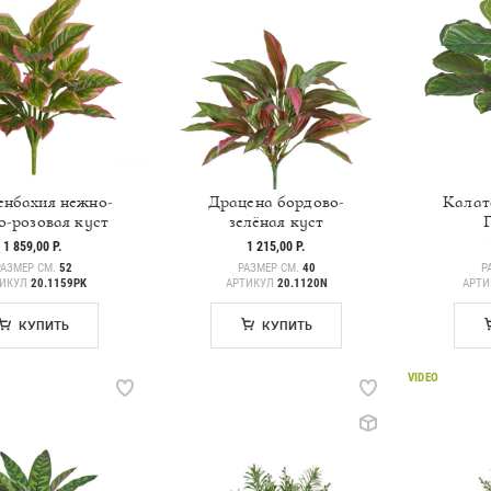
нбахия нежно-
Драцена бордово-
Калат
о-розовая куст
зелёная куст
1 859,00 Р.
1 215,00 Р.
РАЗМЕР СМ.
52
РАЗМЕР СМ.
40
Р
ТИКУЛ
20.1159PK
АРТИКУЛ
20.1120N
АРТ
КУПИТЬ
КУПИТЬ
VIDEO