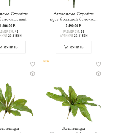
нема Страйпс
Аглаонема Страйпс
бело-зелёный
куст большой бело-зе...
1 806,00 Р.
2 490,00 Р.
АЗМЕР СМ.
45
РАЗМЕР СМ.
55
ИКУЛ
20.1156N
АРТИКУЛ
20.1157N
КУПИТЬ
КУПИТЬ
NEW
сплениум
Асплениум