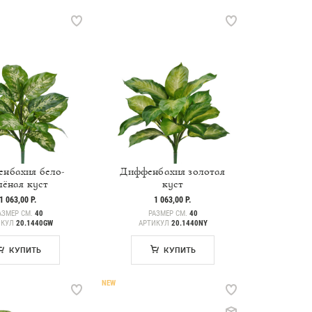
нбахия бело-
Диффенбахия золотая
лёная куст
куст
1 063,00 Р.
1 063,00 Р.
АЗМЕР СМ.
40
РАЗМЕР СМ.
40
ИКУЛ
20.1440GW
АРТИКУЛ
20.1440NY
КУПИТЬ
КУПИТЬ
NEW