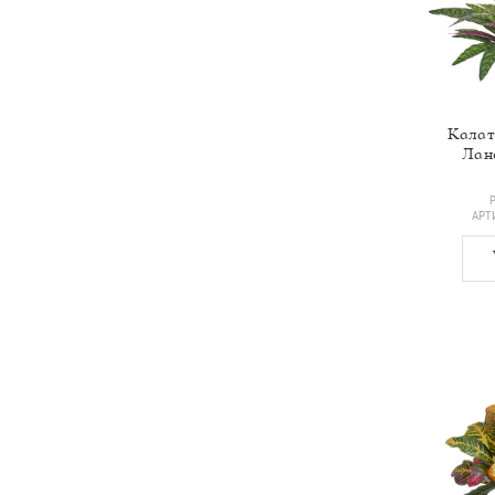
Калат
Лан
АРТ