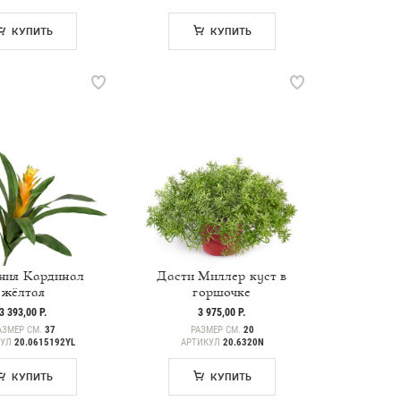
КУПИТЬ
КУПИТЬ
ния Кардинал
Дасти Миллер куст в
жёлтая
горшочке
3 393,00 Р.
3 975,00 Р.
АЗМЕР СМ.
37
РАЗМЕР СМ.
20
КУЛ
20.0615192YL
АРТИКУЛ
20.6320N
КУПИТЬ
КУПИТЬ