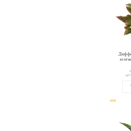
Диффе
зелён
АР
NEW