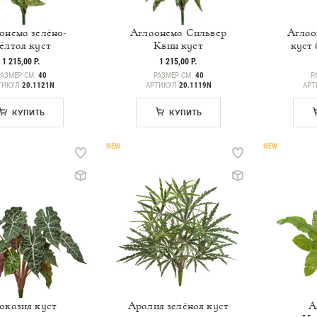
онема зелёно-
Аглаонема Сильвер
Аглао
ёлтая куст
Квин куст
куст 
1 215,00 Р.
1 215,00 Р.
РАЗМЕР СМ.
40
РАЗМЕР СМ.
40
Р
ТИКУЛ
20.1121N
АРТИКУЛ
20.1119N
АРТ
КУПИТЬ
КУПИТЬ
NEW
NEW
оказия куст
Аралия зелёная куст
А