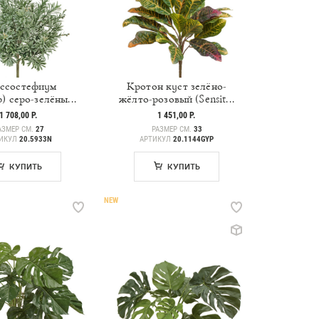
ссостефиум
Кротон куст зелёно-
) серо-зелёны...
жёлто-розовый (Sensit...
1 708,00 Р.
1 451,00 Р.
АЗМЕР СМ.
27
РАЗМЕР СМ.
33
ИКУЛ
20.5933N
АРТИКУЛ
20.1144GYP
КУПИТЬ
КУПИТЬ
NEW