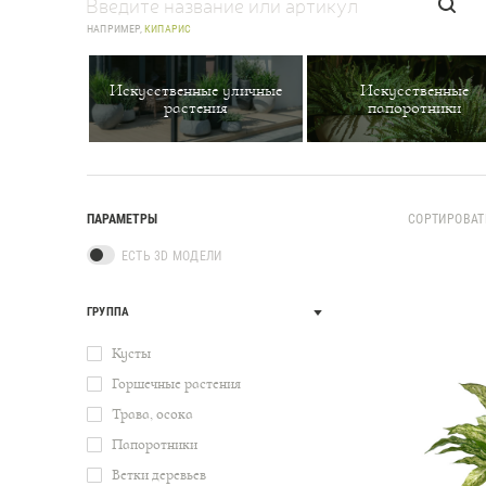
НАПРИМЕР,
КИПАРИС
Искусственные уличные
Искусственные
растения
папоротники
ПАРАМЕТРЫ
СОРТИРОВАТ
ЕСТЬ 3D МОДЕЛИ
ГРУППА
Кусты
Горшечные растения
Трава, осока
Папоротники
Ветки деревьев