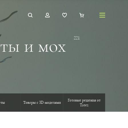
ты и мох
221
Готовые решения от
еты
Товары с 3D-моделями
Treez