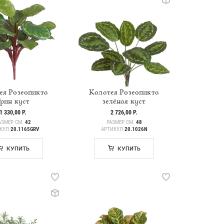
ея Розеопикта
Калатея Розеопикта
Грин куст
зелёная куст
1 330,00 Р.
2 726,00 Р.
АЗМЕР СМ.
42
РАЗМЕР СМ.
48
ИКУЛ
20.1165GRV
АРТИКУЛ
20.1026N
КУПИТЬ
КУПИТЬ