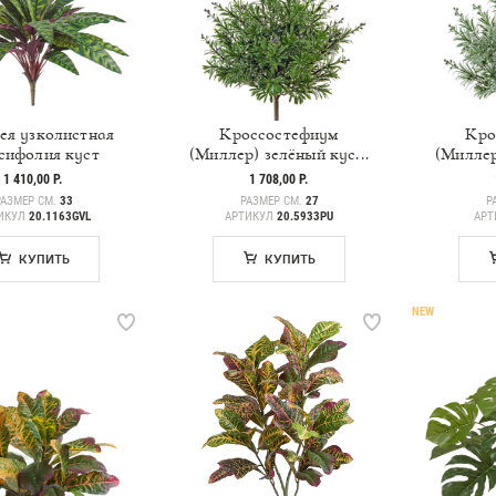
ея узколистная
Кроссостефиум
Кро
сифолия куст
(Миллер) зелёный кус...
(Миллер
1 410,00 Р.
1 708,00 Р.
РАЗМЕР СМ.
33
РАЗМЕР СМ.
27
Р
ИКУЛ
20.1163GVL
АРТИКУЛ
20.5933PU
АРТ
КУПИТЬ
КУПИТЬ
NEW