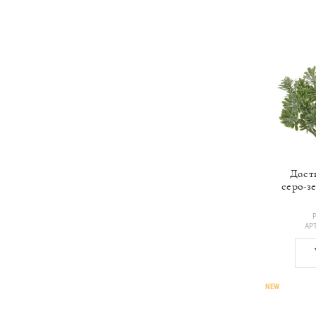
Даст
серо-з
АР
NEW