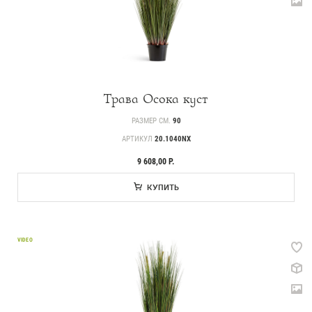
Трава Осока куст
РАЗМЕР СМ.
90
АРТИКУЛ
20.1040NX
9 608,00 Р.
КУПИТЬ
Каталог
VIDEO
239
Деревья
221
Растения, кусты, мох и трава