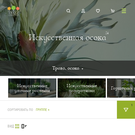
24
Искусственная осока
Трава, осока
Искусственные
Искусственные
Горшечные 
уличные растения
папоротники
1
СОРТИРОВАТЬ ПО
ГРУППЕ
ВИД