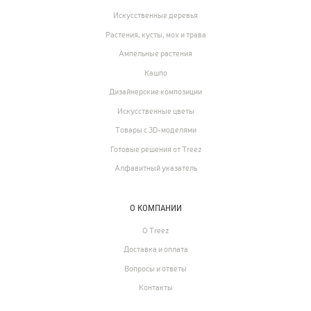
Искусственные деревья
Растения, кусты, мох и трава
Ампельные растения
Кашпо
Дизайнерские композиции
Искусственные цветы
Товары с 3D-моделями
Готовые решения от Treez
Алфавитный указатель
О КОМПАНИИ
О Treez
Доставка и оплата
Вопросы и ответы
Контакты