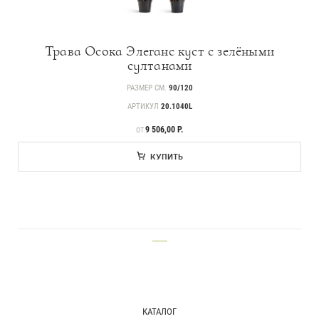
Трава Осока Элеганс куст с зелёными
Прайс-листы и каталоги
султанами
РАЗМЕР СМ.
90/120
АРТИКУЛ
20.1040L
О Treez
ЦЕНА
9 506,00 Р.
ОТ
Доставка и оплата
КУПИТЬ
Вопросы и ответы
Контакты
Новости
___
Статьи
Идеи
СМИ о нас
КАТАЛОГ