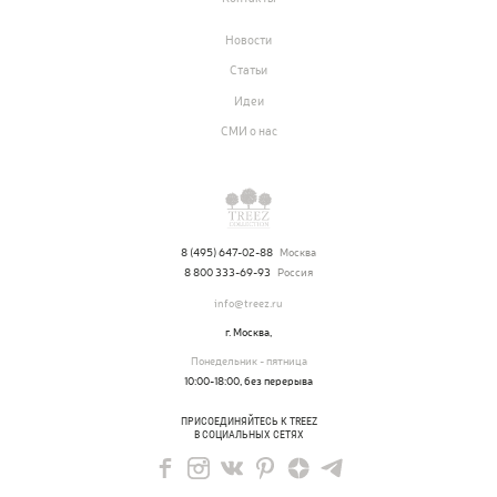
70
Ампельные растения
Новости
Статьи
256
Кашпо
Идеи
17
Дизайнерские композиции
СМИ о нас
123
Цветы
499
Товары с 3D-моделями
8 (495) 647-02-88
Москва
146
Готовые решения от Treez
8 800 333-69-93
Россия
info@treez.ru
Алфавитный указатель
г. Москва,
Понедельник - пятница
10:00-18:00, без перерыва
ПРИСОЕДИНЯЙТЕСЬ К TREEZ
В СОЦИАЛЬНЫХ СЕТЯХ