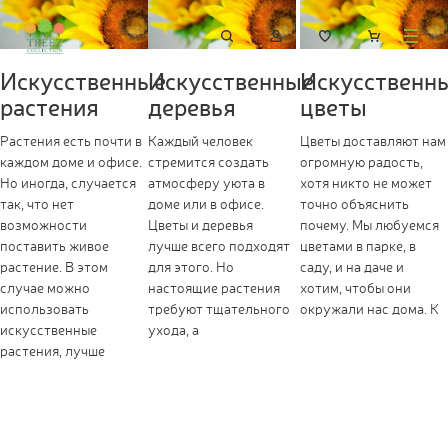
Искусственные
Искусственные
Искусственн
растения
деревья
цветы
Растения есть почти в
Каждый человек
Цветы доставляют нам
каждом доме и офисе.
стремится создать
огромную радость,
Но иногда, случается
атмосферу уюта в
хотя никто не может
так, что нет
доме или в офисе.
точно объяснить
возможности
Цветы и деревья
почему. Мы любуемся
поставить живое
лучше всего подходят
цветами в парке, в
растение. В этом
для этого. Но
саду, и на даче и
случае можно
настоящие растения
хотим, чтобы они
использовать
требуют тщательного
окружали нас дома. К
искусственные
ухода, а
растения, лучше