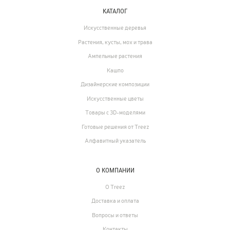
КАТАЛОГ
Искусственные деревья
Растения, кусты, мох и трава
Ампельные растения
Кашпо
Дизайнерские композиции
Искусственные цветы
Товары с 3D-моделями
Готовые решения от Treez
Алфавитный указатель
О КОМПАНИИ
Каталог
О Treez
Доставка и оплата
239
Деревья
Вопросы и ответы
221
Растения, кусты, мох и трава
Контакты