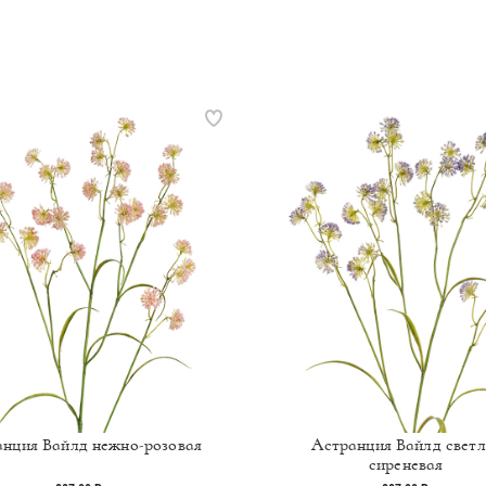
анция Вайлд нежно-розовая
Астранция Вайлд светл
сиреневая