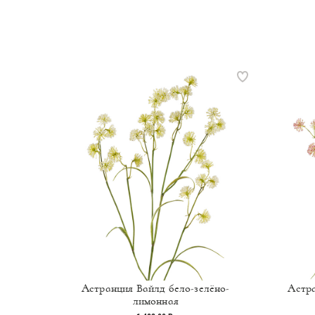
Астранция Вайлд бело-зелёно-
Астр
лимонная