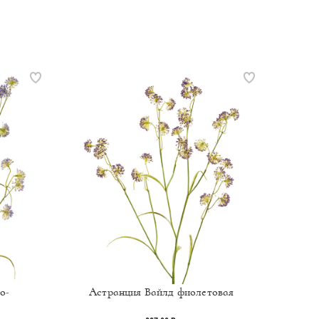
о-
Астранция Вайлд фиолетовая