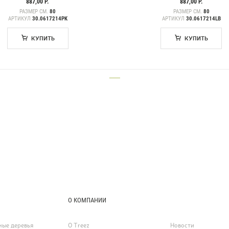
887,00 Р.
887,00 Р.
РАЗМЕР СМ.
80
РАЗМЕР СМ.
80
АРТИКУЛ
30.0617214PK
АРТИКУЛ
30.0617214LB
КУПИТЬ
КУПИТЬ
___
О КОМПАНИИ
ные деревья
О Treez
Новости