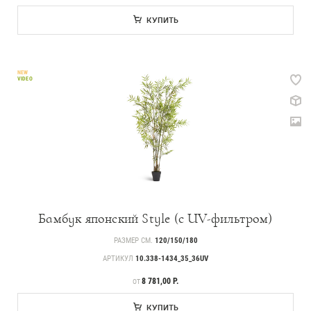
КУПИТЬ
NEW
VIDEO
Каталог
239
Деревья
221
Растения, кусты, мох и трава
70
Ампельные растения
256
Кашпо
Бамбук японский Style (с UV-фильтром)
РАЗМЕР СМ.
120/150/180
17
Дизайнерские композиции
АРТИКУЛ
10.338-1434_35_36UV
123
Цветы
ЦЕНА
8 781,00 Р.
ОТ
499
Товары с 3D-моделями
КУПИТЬ