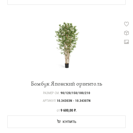
146
Готовые решения от Treez
Алфавитный указатель
Бамбук Японский ориенталь
РАЗМЕР СМ.
90/120/150/180/210
Прайс-листы и каталоги
АРТИКУЛ
10.34303N - 10.34307N
ЦЕНА
9 600,00 Р.
ОТ
О Treez
КУПИТЬ
Доставка и оплата