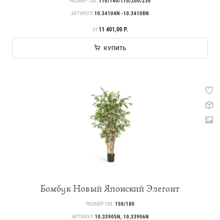
РАЗМЕР СМ.
110/140/170/200/230
АРТИКУЛ
10.34104N -10.34108N
ЦЕНА
11 401,00 Р.
ОТ
КУПИТЬ
Бамбук Новый Японский Элегант
РАЗМЕР СМ.
150/180
АРТИКУЛ
10.33905N, 10.33906N