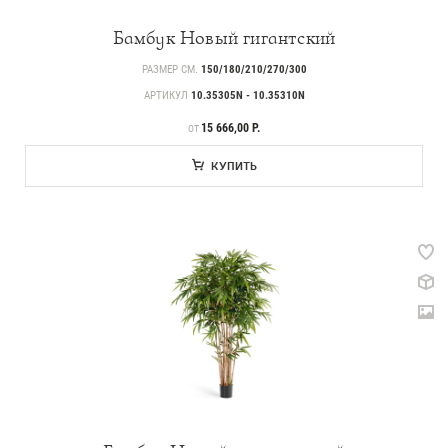
Бамбук Новый гигантский
РАЗМЕР СМ.
150/180/210/270/300
АРТИКУЛ
10.35305N - 10.35310N
ЦЕНА
15 666,00 Р.
ОТ
КУПИТЬ