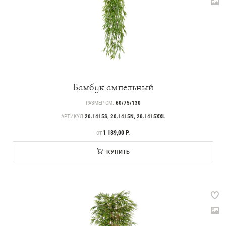
Бамбук ампельный
РАЗМЕР СМ.
60/75/130
АРТИКУЛ
20.1415S, 20.1415N, 20.1415XXL
ЦЕНА
1 139,00 Р.
ОТ
КУПИТЬ