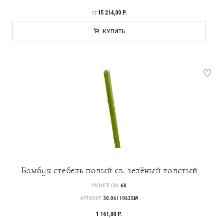
ЦЕНА
15 214,00 Р.
ОТ
КУПИТЬ
Бамбук стебель полый св. зелёный толстый
РАЗМЕР СМ.
60
АРТИКУЛ
30.0611062SM
1 161,00 Р.