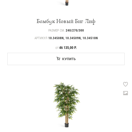
Бамбук Новый Биг Лиф
РАЗМЕР СМ.
240/270/300
АРТИКУЛ
10.34508N, 10.34509N, 10.34510N
ЦЕНА
46 135,00 Р.
ОТ
КУПИТЬ