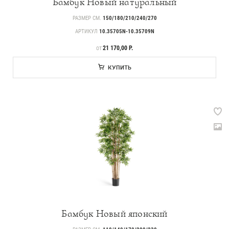
Бамбук Новый натуральный
РАЗМЕР СМ.
150/180/210/240/270
АРТИКУЛ
10.35705N-10.35709N
ЦЕНА
21 170,00 Р.
ОТ
КУПИТЬ
Бамбук Новый японский