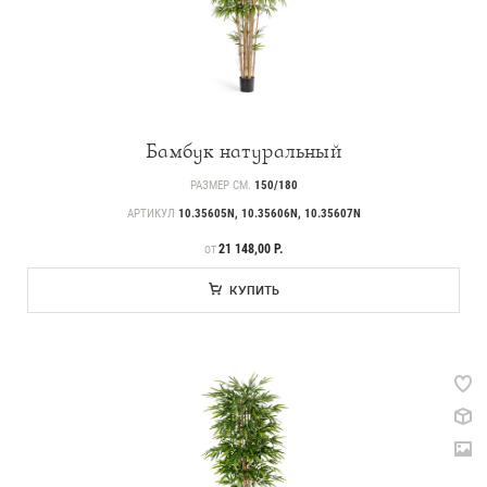
Бамбук натуральный
РАЗМЕР СМ.
150/180
АРТИКУЛ
10.35605N, 10.35606N, 10.35607N
ЦЕНА
21 148,00 Р.
ОТ
КУПИТЬ