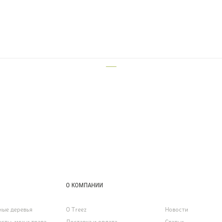
___
О КОМПАНИИ
ные деревья
О Treez
Новости
усты, мох и трава
Доставка и оплата
Статьи