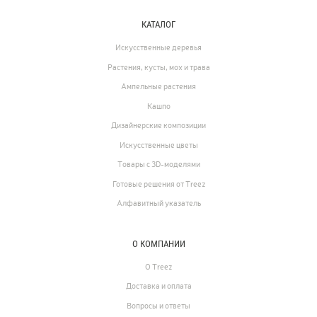
Растения, кусты, мох и трава
КАТАЛОГ
70
Ампельные растения
Искусственные деревья
256
Кашпо
Растения, кусты, мох и трава
17
Дизайнерские композиции
Ампельные растения
Кашпо
123
Цветы
Дизайнерские композиции
499
Товары с 3D-моделями
Искусственные цветы
Товары с 3D-моделями
146
Готовые решения от Treez
Готовые решения от Treez
Алфавитный указатель
Алфавитный указатель
О КОМПАНИИ
О Treez
Доставка и оплата
Вопросы и ответы