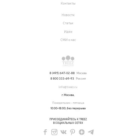
Контакты
Новости
Статьи
Прайс-листы и каталоги
Идеи
СМИ о нас
О Treez
Доставка и оплата
8 (495) 647-02-88
Москва
Вопросы и ответы
8 800 333-69-93
Россия
Контакты
info@treez.ru
г. Москва,
Понедельник - пятница
Новости
10:00-18:00, без перерыва
Статьи
ПРИСОЕДИНЯЙТЕСЬ К TREEZ
В СОЦИАЛЬНЫХ СЕТЯХ
Идеи
СМИ о нас