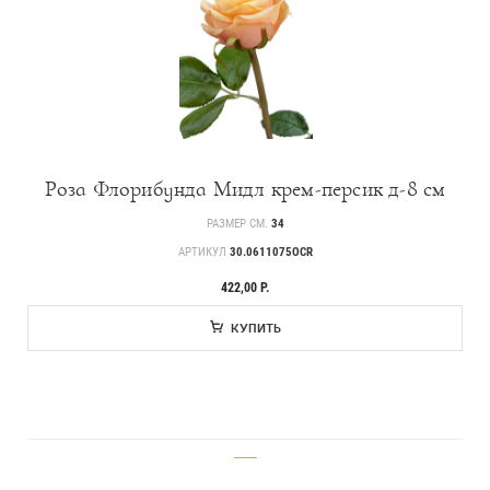
Роза Флорибунда Мидл крем-персик д-8 см
РАЗМЕР СМ.
34
АРТИКУЛ
30.0611075OCR
422,00 Р.
КУПИТЬ
___