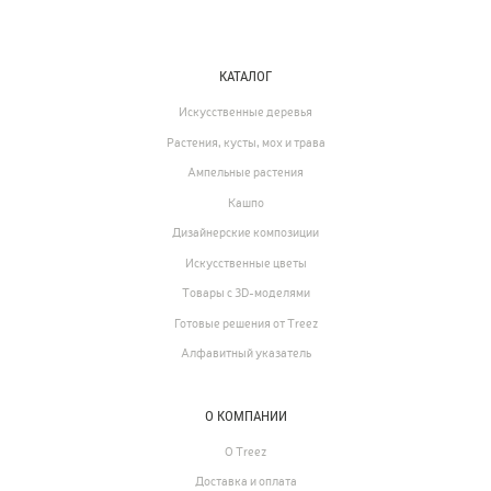
КАТАЛОГ
Искусственные деревья
Растения, кусты, мох и трава
Каталог
Ампельные растения
Кашпо
239
Деревья
Дизайнерские композиции
221
Растения, кусты, мох и трава
Искусственные цветы
Товары с 3D-моделями
70
Ампельные растения
Готовые решения от Treez
259
Кашпо
Алфавитный указатель
17
Дизайнерские композиции
О КОМПАНИИ
123
Цветы
О Treez
Доставка и оплата
502