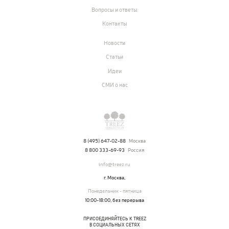
Товары с 3D-моделями
Вопросы и ответы
146
Готовые решения от Treez
Контакты
Алфавитный указатель
Новости
Статьи
Идеи
СМИ о нас
8 (495) 647-02-88
Москва
8 800 333-69-93
Россия
info@treez.ru
Прайс-листы и каталоги
г. Москва,
Понедельник - пятница
10:00-18:00, без перерыва
О Treez
ПРИСОЕДИНЯЙТЕСЬ К TREEZ
В СОЦИАЛЬНЫХ СЕТЯХ