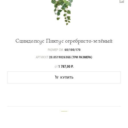
Каталог
Сциндапсус Пиктус серебристо-зелёный
РАЗМЕР СМ.
60/100/170
239
Деревья
АРТИКУЛ
20.05190263GG (ТРИ РАЗМЕРА)
221
Растения, кусты, мох и трава
ЦЕНА
1 787,00 Р.
ОТ
70
Ампельные растения
КУПИТЬ
256
Кашпо
17
Дизайнерские композиции
___
123
Цветы
499
Товары с 3D-моделями