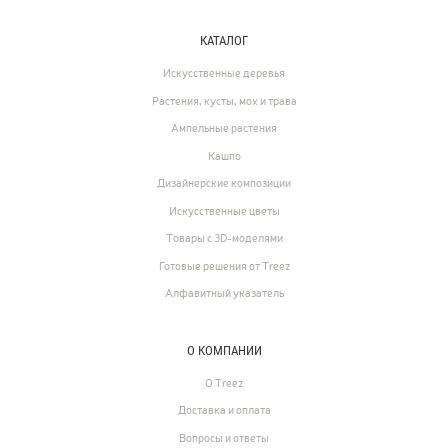
146
Готовые решения от Treez
КАТАЛОГ
Алфавитный указатель
Искусственные деревья
Растения, кусты, мох и трава
Ампельные растения
Кашпо
Дизайнерские композиции
Искусственные цветы
Товары с 3D-моделями
Готовые решения от Treez
Алфавитный указатель
Прайс-листы и каталоги
О КОМПАНИИ
О Treez
О Treez
Доставка и оплата
Вопросы и ответы
Доставка и оплата