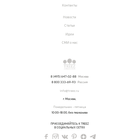
Контакты
Вопросы и ответы
Новости
Контакты
Статьи
Идеи
Новости
СМИ о нас
Статьи
Идеи
СМИ о нас
8 (495) 647-02-88
Москва
8 800 333-69-93
Россия
info@treez.ru
г. Москва,
Понедельник - пятница
10:00-18:00, без перерыва
ПРИСОЕДИНЯЙТЕСЬ К TREEZ
В СОЦИАЛЬНЫХ СЕТЯХ