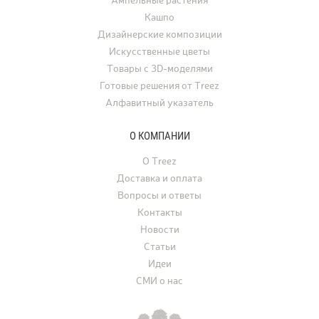
Ампельные растения
ресторанов, офисов, ча
Кашпо
а также для свадеб, фо
Дизайнерские композиции
и других мероприятий.
Искусственные цветы
Товары с 3D-моделями
Готовые решения от Treez
Алфавитный указатель
О КОМПАНИИ
О Treez
Доставка и оплата
Вопросы и ответы
Контакты
Новости
Статьи
Идеи
СМИ о нас