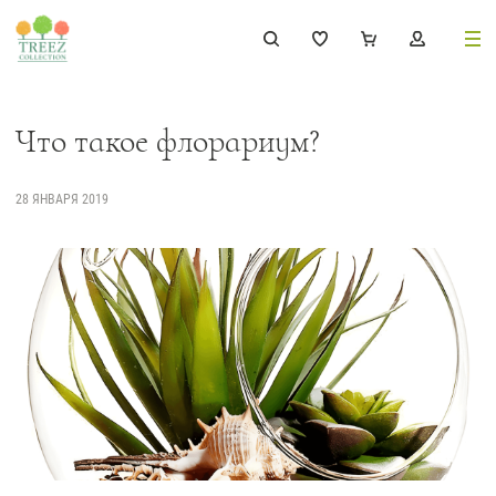
8 (495) 647-02-88
8 800 333-69-93
Что такое флорариум?
28 ЯНВАРЯ 2019
Каталог
Деревья
239
Растения, кусты, мох и трава
221
Ампельные растения
70
Кашпо
256
Дизайнерские композиции
17