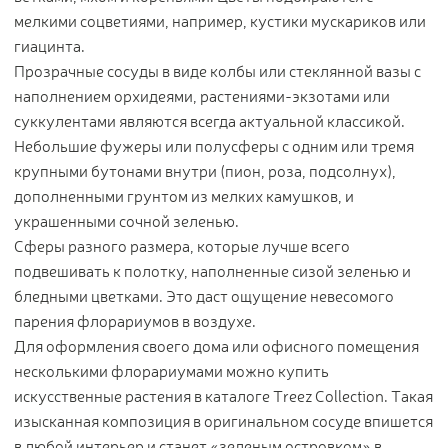
мелкими соцветиями, например, кустики мускариков или
гиацинта.
Прозрачные сосуды в виде колбы или стеклянной вазы с
наполнением орхидеями, растениями-экзотами или
суккулентами являются всегда актуальной классикой.
Небольшие фужеры или полусферы с одним или тремя
крупными бутонами внутри (пион, роза, подсолнух),
дополненными грунтом из мелких камушков, и
украшенными сочной зеленью.
Сферы разного размера, которые лучше всего
подвешивать к полотку, наполненные сизой зеленью и
бледными цветками. Это даст ощущение невесомого
парения флорариумов в воздухе.
Для оформления своего дома или офисного помещения
несколькими флорариумами можно купить
искусственные растения в каталоге Treez Collection. Такая
изысканная композиция в оригинальном сосуде впишется
в любой интерьер и станет «зеленым островком» в