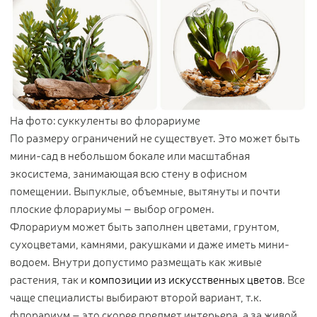
Контакты
Новости
Статьи
Идеи
СМИ о нас
На фото: суккуленты во флорариуме
По размеру ограничений не существует. Это может быть
мини-сад в небольшом бокале или масштабная
экосистема, занимающая всю стену в офисном
помещении. Выпуклые, объемные, вытянуты и почти
плоские флорариумы – выбор огромен.
Флорариум может быть заполнен цветами, грунтом,
сухоцветами, камнями, ракушками и даже иметь мини-
водоем. Внутри допустимо размещать как живые
растения, так и
композиции из искусственных цветов
. Все
чаще специалисты выбирают второй вариант, т.к.
флорариум – это скорее предмет интерьера, а за живой