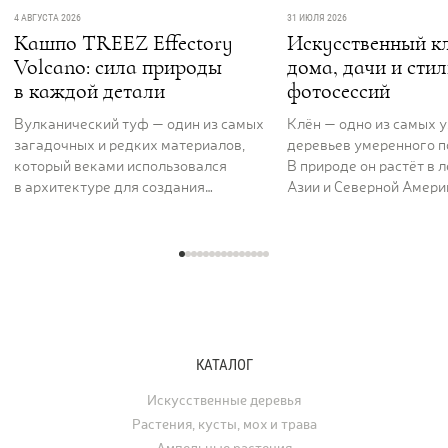
4 АВГУСТА 2026
31 ИЮЛЯ 2026
Кашпо TREEZ Effectory
Искусственный кл
Volcano: сила природы
дома, дачи и сти
в каждой детали
фотосессий
Вулканический туф — один из самых
Клён — одно из самых 
загадочных и редких материалов,
деревьев умеренного п
который веками использовался
В природе он растёт в 
в архитектуре для создания
Азии и Северной Америк
величественных и долговечных
вдоль рек и на открыты
сооружений. Его пористая,
ценят за раскидистую к
фактурная поверхность как будто
графику ветвей и листь
хранит энергию самой земли. Кашпо
характерной формы, ко
серии TREEZ Effectory Volcano
окрашиваются в жёлты
полностью воспроизводит природный
и багряные тона. В ла
рисунок и структуру вулканического
дизайне клён использу
туфа, превращая любую композицию
отдельно стоящее дере
КАТАЛОГ
с растениями в настоящее
а в последние годы его
произведение искусства.
применяют для украше
Искусственные деревья
интерьеров. Искусстве
Растения, кусты, мох и трава
востребованы для офо