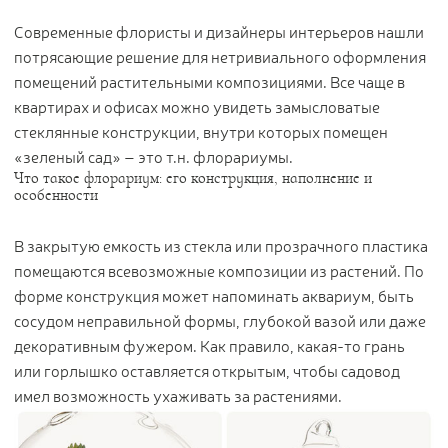
Цветы
123
Современные флористы и дизайнеры интерьеров нашли
Товары с 3D-моделями
499
потрясающие решение для нетривиального оформления
помещений растительными композициями. Все чаще в
Готовые решения от Treez
146
квартирах и офисах можно увидеть замысловатые
Алфавитный указатель
стеклянные конструкции, внутри которых помещен
«зеленый сад» – это т.н. флорариумы.
Что такое флорариум: его конструкция, наполнение и
особенности
В закрытую емкость из стекла или прозрачного пластика
помещаются всевозможные композиции из растений. По
форме конструкция может напоминать аквариум, быть
Прайс-листы и каталоги
сосудом неправильной формы, глубокой вазой или даже
декоративным фужером. Как правило, какая-то грань
или горлышко оставляется открытым, чтобы садовод
О Treez
имел возможность ухаживать за растениями.
Доставка и оплата
Вопросы и ответы