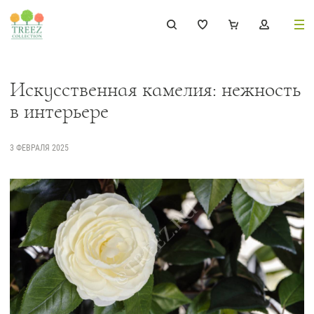
8 (495) 647-02-88
8 800 333-69-93
Искусственная камелия: нежность
в интерьере
3 ФЕВРАЛЯ 2025
Каталог
Деревья
239
Растения, кусты, мох и трава
221
Ампельные растения
70
Кашпо
256
Дизайнерские композиции
17