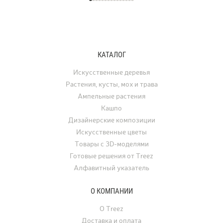
хранит энергию самой земли. Кашпо
характерной формы, ко
серии TREEZ Effectory Volcano
окрашиваются в жёлты
полностью воспроизводит природный
и багряные тона. В ла
рисунок и структуру вулканического
дизайне клён использу
туфа, превращая любую композицию
отдельно стоящее дере
КАТАЛОГ
с растениями в настоящее
а в последние годы его
произведение искусства.
применяют для украше
Искусственные деревья
интерьеров. Искусстве
Растения, кусты, мох и трава
востребованы для офо
Ампельные растения
ресторанов, офисов, ча
Кашпо
а также для свадеб, фо
Дизайнерские композиции
и других мероприятий.
Искусственные цветы
Товары с 3D-моделями
Готовые решения от Treez
Алфавитный указатель
О КОМПАНИИ
О Treez
Доставка и оплата