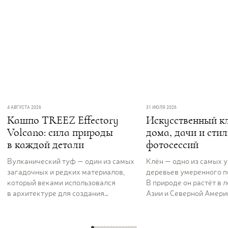
4 АВГУСТА 2026
31 ИЮЛЯ 2026
Кашпо TREEZ Effectory
Искусственный кл
Volcano: сила природы
дома, дачи и сти
в каждой детали
фотосессий
Вулканический туф — один из самых
Клён — одно из самых 
загадочных и редких материалов,
деревьев умеренного п
который веками использовался
В природе он растёт в 
в архитектуре для создания
Азии и Северной Америк
величественных и долговечных
вдоль рек и на открыты
сооружений. Его пористая,
ценят за раскидистую к
фактурная поверхность как будто
графику ветвей и листь