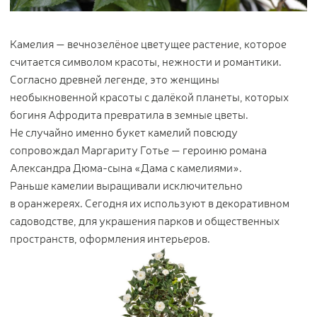
Цветы
123
Товары с 3D-моделями
499
Камелия — вечнозелёное цветущее растение, которое
Готовые решения от Treez
146
считается символом красоты, нежности и романтики.
Cогласно древней легенде, это женщины
Алфавитный указатель
необыкновенной красоты с далёкой планеты, которых
богиня Афродита превратила в земные цветы.
Не случайно именно букет камелий повсюду
сопровождал Маргариту Готье — героиню романа
Александра Дюма-сына «Дама с камелиями».
Раньше камелии выращивали исключительно
в оранжереях. Сегодня их используют в декоративном
садоводстве, для украшения парков и общественных
Прайс-листы и каталоги
пространств, оформления интерьеров.
О Treez
Доставка и оплата
Вопросы и ответы