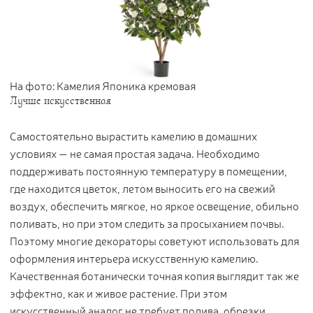
Контакты
Новости
Статьи
На фото: Камелия Японика кремовая
Идеи
Лучше искусственная
СМИ о нас
Самостоятельно вырастить камелию в домашних
условиях — не самая простая задача. Необходимо
поддерживать постоянную температуру в помещении,
где находится цветок, летом выносить его на свежий
воздух, обеспечить мягкое, но яркое освещение, обильно
поливать, но при этом следить за просыханием почвы.
Поэтому многие декораторы советуют использовать для
оформления интерьера искусственную камелию.
Качественная ботанически точная копия выглядит так же
эффектно, как и живое растение. При этом
искусственный аналог не требует полива, обрезки