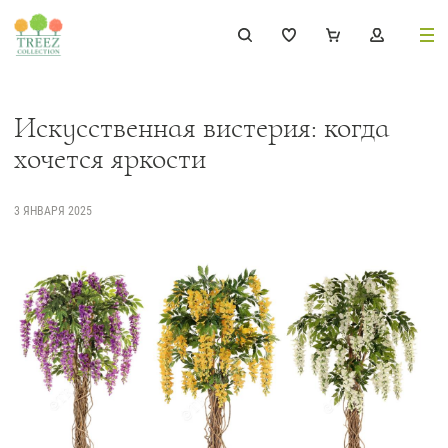
8 (495) 647-02-88
8 800 333-69-93
Искусственная вистерия: когда
хочется яркости
3 ЯНВАРЯ 2025
Каталог
Деревья
239
Растения, кусты, мох и трава
221
Ампельные растения
70
Кашпо
256
Дизайнерские композиции
17