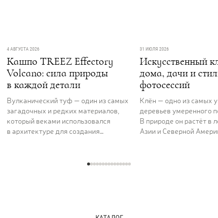
4 АВГУСТА 2026
31 ИЮЛЯ 2026
Кашпо TREEZ Effectory
Искусственный кл
Volcano: сила природы
дома, дачи и сти
в каждой детали
фотосессий
Вулканический туф — один из самых
Клён — одно из самых 
загадочных и редких материалов,
деревьев умеренного п
который веками использовался
В природе он растёт в 
в архитектуре для создания
Азии и Северной Америк
величественных и долговечных
вдоль рек и на открыты
сооружений. Его пористая,
ценят за раскидистую к
фактурная поверхность как будто
графику ветвей и листь
хранит энергию самой земли. Кашпо
характерной формы, ко
серии TREEZ Effectory Volcano
окрашиваются в жёлты
полностью воспроизводит природный
и багряные тона. В ла
рисунок и структуру вулканического
дизайне клён использу
туфа, превращая любую композицию
отдельно стоящее дере