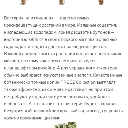
Цветы
123
Товары с 3D-моделями
499
Вистерия, или глициния, — одно из самых
Готовые решения от Treez
146
красивоцветущих растений в мире. Изящные соцветия,
ниспадающие водопадом, яркая расцветка бутонов —
Алфавитный указатель
вистерия влюбляет в себя с первого взгляда и опытных
садоводов, и тех, кто далёк от разведения цветов.
В живой природе высота растения достигает нескольких
метров, поэтому чаще всего его используют
в ландшафтном дизайне. А для украшения интерьеров
обычно выбирают искусственные аналоги. Качественные
ботанически точные копии TREEZ Collection выглядят
так же эффектно, как и живые растения, но при этом
Прайс-листы и каталоги
не требуют ухода: их не нужно поливать, удобрять
и обрезать. А это значит, что вистерия будет сохранять
О Treez
безупречный внешний вид круглый год и всегда радовать
Доставка и оплата
яркими красивыми цветами.
Вопросы и ответы