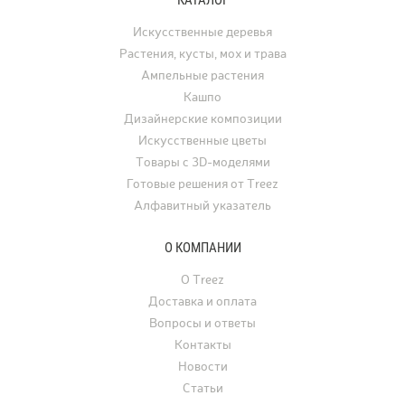
КАТАЛОГ
с растениями в настоящее
а в последние годы его
произведение искусства.
применяют для украше
Искусственные деревья
интерьеров. Искусстве
Растения, кусты, мох и трава
востребованы для офо
Ампельные растения
ресторанов, офисов, ча
Кашпо
а также для свадеб, фо
Дизайнерские композиции
и других мероприятий.
Искусственные цветы
Товары с 3D-моделями
Готовые решения от Treez
Алфавитный указатель
О КОМПАНИИ
О Treez
Доставка и оплата
Вопросы и ответы
Контакты
Новости
Статьи