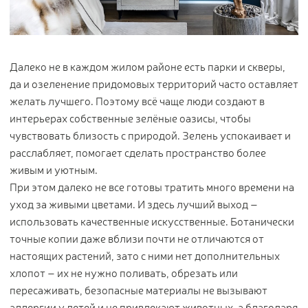
Цветы
123
Товары с 3D-моделями
499
Готовые решения от Treez
146
Далеко не в каждом жилом районе есть парки и скверы,
Алфавитный указатель
да и озеленение придомовых территорий часто оставляет
желать лучшего. Поэтому всё чаще люди создают в
интерьерах собственные зелёные оазисы, чтобы
чувствовать близость с природой. Зелень успокаивает и
расслабляет, помогает сделать пространство более
живым и уютным.
При этом далеко не все готовы тратить много времени на
уход за живыми цветами. И здесь лучший выход –
Прайс-листы и каталоги
использовать качественные искусственные. Ботанически
точные копии даже вблизи почти не отличаются от
настоящих растений, зато с ними нет дополнительных
О Treez
хлопот – их не нужно поливать, обрезать или
Доставка и оплата
пересаживать, безопасные материалы не вызывают
Вопросы и ответы
аллергии у детей и не привлекают животных, а благодаря