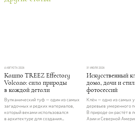
4 АВГУСТА 2026
31 ИЮЛЯ 2026
Кашпо TREEZ Effectory
Искусственный кл
Volcano: сила природы
дома, дачи и сти
в каждой детали
фотосессий
Вулканический туф — один из самых
Клён — одно из самых 
загадочных и редких материалов,
деревьев умеренного п
который веками использовался
В природе он растёт в 
в архитектуре для создания
Азии и Северной Америк
величественных и долговечных
вдоль рек и на открыты
сооружений. Его пористая,
ценят за раскидистую к