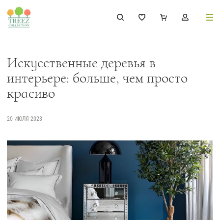
8 (495) 647-02-88
8 800 333-69-93
Искусственные деревья в
интерьере: больше, чем просто
красиво
Каталог
20 ИЮЛЯ 2023
Деревья
239
Растения, кусты, мох и трава
221
Ампельные растения
70
Кашпо
256
Дизайнерские композиции
17