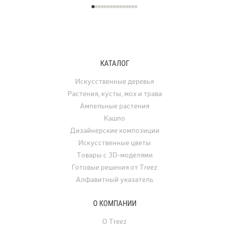
фактурная поверхность как будто
графику ветвей и листь
хранит энергию самой земли. Кашпо
характерной формы, ко
серии TREEZ Effectory Volcano
окрашиваются в жёлты
полностью воспроизводит природный
и багряные тона. В ла
рисунок и структуру вулканического
дизайне клён использу
туфа, превращая любую композицию
отдельно стоящее дере
КАТАЛОГ
с растениями в настоящее
а в последние годы его
произведение искусства.
применяют для украше
Искусственные деревья
интерьеров. Искусстве
Растения, кусты, мох и трава
востребованы для офо
Ампельные растения
ресторанов, офисов, ча
Кашпо
а также для свадеб, фо
Дизайнерские композиции
и других мероприятий.
Искусственные цветы
Товары с 3D-моделями
Готовые решения от Treez
Алфавитный указатель
О КОМПАНИИ
О Treez