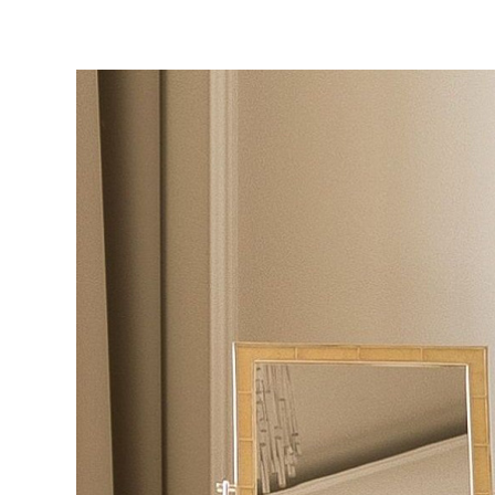
Товары с 3D-моделями
499
Готовые решения от Treez
146
Алфавитный указатель