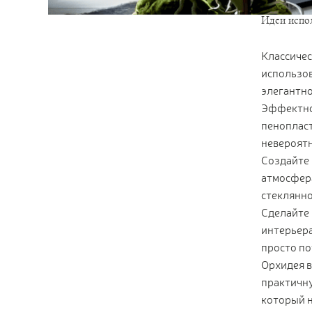
Идеи испол
Классичес
использов
элегантно
Эффектно 
пенопласт
невероятн
Создайте 
атмосфера
стеклянно
Сделайте 
интерьера
просто п
Орхидея в
практичну
который н