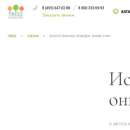
8 (495) 647-02-88
8 800 333-69-93
КАТ
Заказать звонок
Каталог
TREEZ
СТАТЬИ
ИСКУССТВЕННЫЕ ОРХИДЕИ. КАКИЕ ОНИ?
Деревья
239
Ис
Растения, кусты, мох и трава
221
Ампельные растения
70
он
Кашпо
256
Дизайнерские композиции
17
Цветы
123
31 АВГУСТА 2