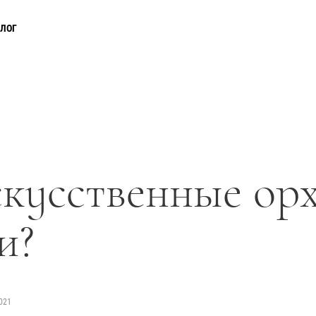
АЛОГ
кусственные орх
и?
Прайс-листы и каталоги
021