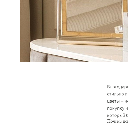
Благодаря
стильно и
цветы – н
покупку и
который б
Почему ис