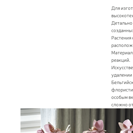
Для изго
высокотех
Детально 
созданны
Растения 
расположе
Материалы
реакций.
Искусстве
удалении
Бельгийск
флористи
особым вк
сложно от