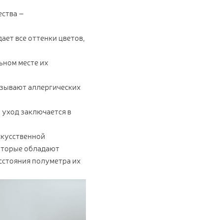
ества –
ет все оттенки цветов,
ьном месте их
ызывают аллергических
 уход заключается в
скусственной
оторые обладают
асстояния полуметра их