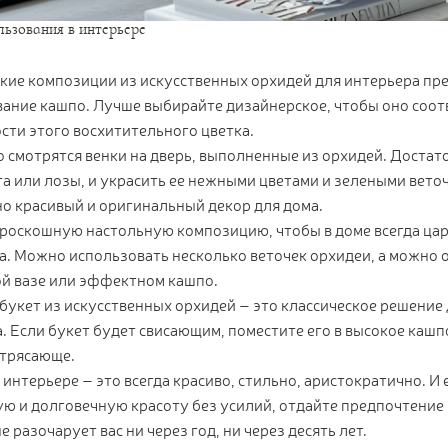
ьзования в интерьере
кие композиции из искусственных орхидей для интерьера пр
ание кашпо. Лучше выбирайте дизайнерское, чтобы оно соот
сти этого восхитительного цветка.
смотрятся венки на дверь, выполненные из орхидей. Достато
а или лозы, и украсить ее нежными цветами и зелеными вето
о красивый и оригинальный декор для дома.
роскошную настольную композицию, чтобы в доме всегда ца
. Можно использовать несколько веточек орхидеи, а можно о
й вазе или эффектном кашпо.
букет из искусственных орхидей – это классическое решение
. Если букет будет свисающим, поместите его в высокое кашп
отрясающе.
 интерьере – это всегда красиво, стильно, аристократично. И
ю и долговечную красоту без усилий, отдайте предпочтение 
е разочарует вас ни через год, ни через десять лет.