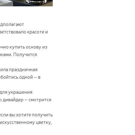
едполагают
ветствовало красоте и
чно купить основу из
чками. Получится
рила праздничная
бойтись одной – в
 для украшения
о дивайдер – смотрится
 если вы хотите получить
искусственному цветку,