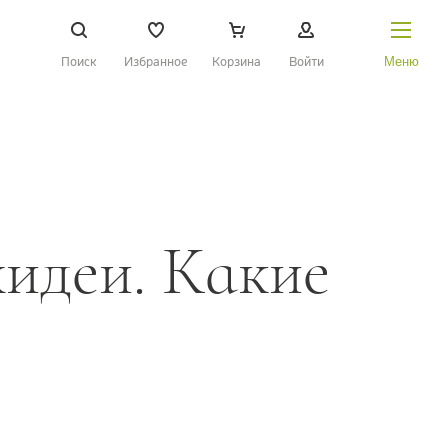
Поиск
Избранное
Корзина
Войти
Меню
НАЙТИ
О Treez
Доставка и оплата
идеи. Какие
Вопросы и ответы
Контакты
Новости
Статьи
Идеи