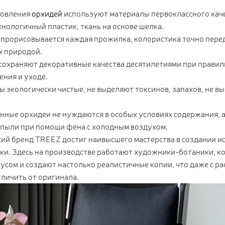
товления
орхидей
используют материалы первоклассного кач
нологичный пластик, ткань на основе шелка.
прорисовывается каждая прожилка, колористика точно переда
х природой.
сохраняют декоративные качества десятилетиями при правил
ния и уходе.
 экологически чистые, не выделяют токсинов, запахов, не в
нные орхидеи не нуждаются в особых условиях содержания, а
 пыли при помощи фена с холодным воздухом.
ий бренд TREEZ достиг наивысшего мастерства в создании и
ки. Здесь на производстве работают художники-ботаники, к
усом и создают настолько реалистичные копии, что даже с р
личить от оригинала.