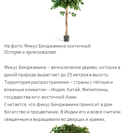
Контакты
Новости
Статьи
Идеи
На фото: Фикус Бенджамина зонтичный
СМИ о нас
История и происхождение
Фикус Бенджамина – вечнозелёное дерево, которое в
дикой природе вырастает до 25 метров в высоту.
Территория распространения – страны с тёплым и
влажным климатом – Индия, Китай, Филиппины,
государства юго-восточной Азии.
Считается, что фикус Бенджамина приносит в дом
богатство и процветание. В Индии его и вовсе считали
священным и выращивали во дворцах и храмах.