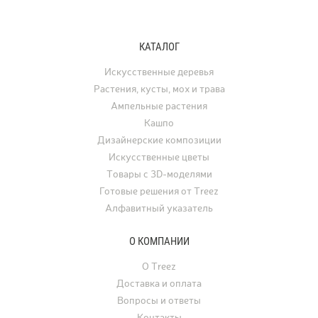
полностью воспроизводит природный
и багряные тона. В ла
рисунок и структуру вулканического
дизайне клён использу
туфа, превращая любую композицию
отдельно стоящее дере
КАТАЛОГ
с растениями в настоящее
а в последние годы его
произведение искусства.
применяют для украше
Искусственные деревья
интерьеров. Искусстве
Растения, кусты, мох и трава
востребованы для офо
Ампельные растения
ресторанов, офисов, ча
Кашпо
а также для свадеб, фо
Дизайнерские композиции
и других мероприятий.
Искусственные цветы
Товары с 3D-моделями
Готовые решения от Treez
Алфавитный указатель
О КОМПАНИИ
О Treez
Доставка и оплата
Вопросы и ответы
Контакты