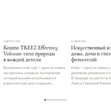
4 АВГУСТА 2026
31 ИЮЛЯ 2026
Кашпо TREEZ Effectory
Искусственный кл
Volcano: сила природы
дома, дачи и сти
в каждой детали
фотосессий
Вулканический туф — один из самых
Клён — одно из самых 
загадочных и редких материалов,
деревьев умеренного п
который веками использовался
В природе он растёт в 
в архитектуре для создания
Азии и Северной Америк
величественных и долговечных
вдоль рек и на открыты
сооружений. Его пористая,
ценят за раскидистую к
фактурная поверхность как будто
графику ветвей и листь
хранит энергию самой земли. Кашпо
характерной формы, ко
серии TREEZ Effectory Volcano
окрашиваются в жёлты