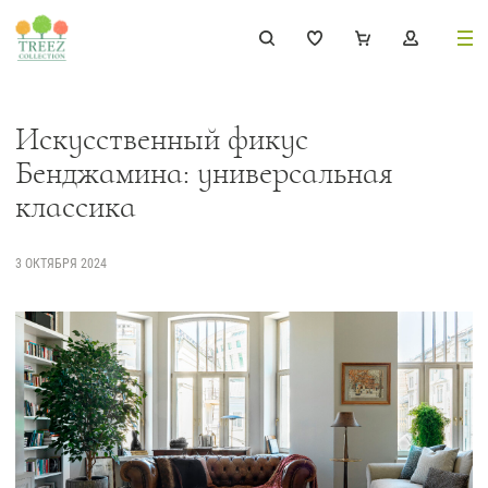
8 (495) 647-02-88
8 800 333-69-93
Искусственный фикус
Бенджамина: универсальная
классика
Каталог
3 ОКТЯБРЯ 2024
Деревья
239
Растения, кусты, мох и трава
221
Ампельные растения
70
Кашпо
256
Дизайнерские композиции
17