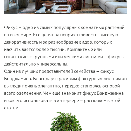
Цветы
123
Товары с 3D-моделями
499
Готовые решения от Treez
146
Фикус – одно из самых популярных комнатных растений
во всём мире. Его ценят за неприхотливость, высокую
Алфавитный указатель
декоративность и за разнообразие видов, которых
насчитывается более тысячи. Компактные или
гигантские, с крупными или мелкими листьями – фикусы
действительно универсальны.
Один из лучших представителей семейства – фикус
Бенджамина. Благодаря красивым фактурным листьям он
выглядит очень элегантно, нередко становясь основой
Прайс-листы и каталоги
всего озеленения. Чем ещё знаменит фикус Бенджамина
и как его использовать в интерьере – расскажем в этой
статье.
О Treez
Доставка и оплата
Вопросы и ответы