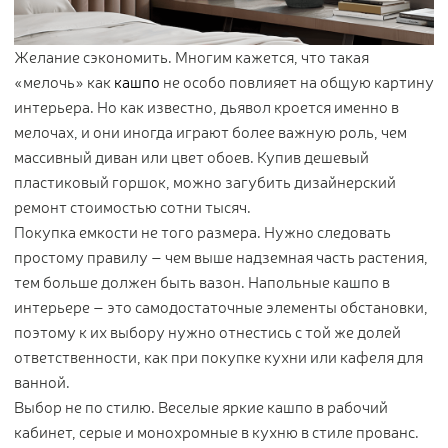
Контакты
Желание сэкономить. Многим кажется, что такая
Новости
«мелочь» как
кашпо
не особо повлияет на общую картину
Статьи
интерьера. Но как известно, дьявол кроется именно в
Идеи
мелочах, и они иногда играют более важную роль, чем
массивный диван или цвет обоев. Купив дешевый
СМИ о нас
пластиковый горшок, можно загубить дизайнерский
ремонт стоимостью сотни тысяч.
Покупка емкости не того размера. Нужно следовать
простому правилу – чем выше надземная часть растения,
тем больше должен быть вазон. Напольные кашпо в
интерьере – это самодостаточные элементы обстановки,
поэтому к их выбору нужно отнестись с той же долей
ответственности, как при покупке кухни или кафеля для
ванной.
Выбор не по стилю. Веселые яркие кашпо в рабочий
кабинет, серые и монохромные в кухню в стиле прованс.