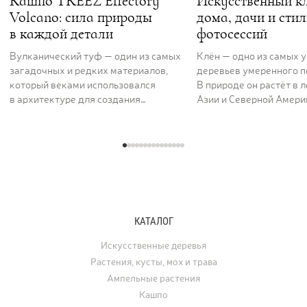
Кашпо TREEZ Effectory
Искусственный кл
Volcano: сила природы
дома, дачи и сти
в каждой детали
фотосессий
Вулканический туф — один из самых
Клён — одно из самых 
загадочных и редких материалов,
деревьев умеренного п
который веками использовался
В природе он растёт в 
в архитектуре для создания
Азии и Северной Америк
величественных и долговечных
вдоль рек и на открыты
сооружений. Его пористая,
ценят за раскидистую к
фактурная поверхность как будто
графику ветвей и листь
хранит энергию самой земли. Кашпо
характерной формы, ко
серии TREEZ Effectory Volcano
окрашиваются в жёлты
полностью воспроизводит природный
и багряные тона. В ла
рисунок и структуру вулканического
дизайне клён использу
туфа, превращая любую композицию
отдельно стоящее дере
КАТАЛОГ
с растениями в настоящее
а в последние годы его
произведение искусства.
применяют для украше
Искусственные деревья
интерьеров. Искусстве
Растения, кусты, мох и трава
востребованы для офо
Ампельные растения
ресторанов, офисов, ча
Кашпо
а также для свадеб, фо