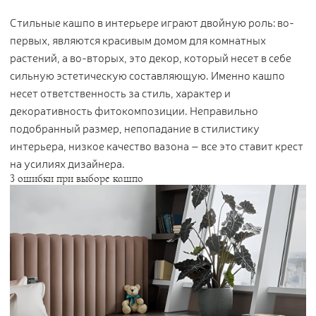
Цветы
123
Стильные кашпо в интерьере играют двойную роль: во-
Товары с 3D-моделями
499
первых, являются красивым домом для комнатных
растений, а во-вторых, это декор, который несет в себе
Готовые решения от Treez
146
сильную эстетическую составляющую. Именно кашпо
Алфавитный указатель
несет ответственность за стиль, характер и
декоративность фитокомпозиции. Неправильно
подобранный размер, непопадание в стилистику
интерьера, низкое качество вазона – все это ставит крест
на усилиях дизайнера.
3 ошибки при выборе кашпо
Прайс-листы и каталоги
О Treez
Доставка и оплата
Вопросы и ответы