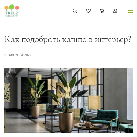
8 (495) 647-02-88
8 800 333-69-93
Как подобрать кашпо в интерьер?
31 АВГУСТА 2021
Каталог
Деревья
239
Растения, кусты, мох и трава
221
Ампельные растения
70
Кашпо
256
Дизайнерские композиции
17