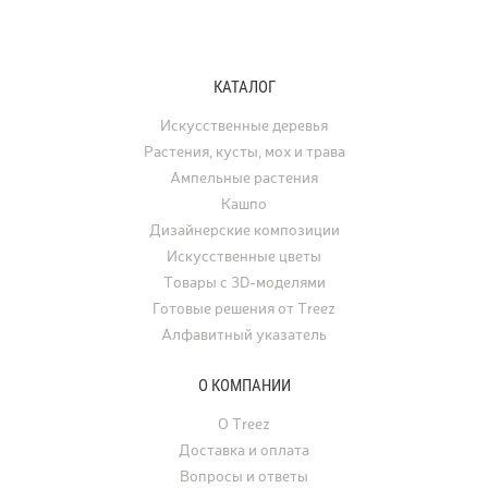
серии TREEZ Effectory Volcano
окрашиваются в жёлты
полностью воспроизводит природный
и багряные тона. В ла
рисунок и структуру вулканического
дизайне клён использу
туфа, превращая любую композицию
отдельно стоящее дере
КАТАЛОГ
с растениями в настоящее
а в последние годы его
произведение искусства.
применяют для украше
Искусственные деревья
интерьеров. Искусстве
Растения, кусты, мох и трава
востребованы для офо
Ампельные растения
ресторанов, офисов, ча
Кашпо
а также для свадеб, фо
Дизайнерские композиции
и других мероприятий.
Искусственные цветы
Товары с 3D-моделями
Готовые решения от Treez
Алфавитный указатель
О КОМПАНИИ
О Treez
Доставка и оплата
Вопросы и ответы