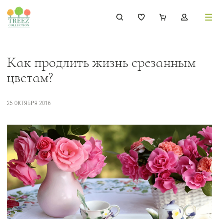
8 (495) 647-02-88
8 800 333-69-93
Как продлить жизнь срезанным
цветам?
25 ОКТЯБРЯ 2016
Каталог
Деревья
239
Растения, кусты, мох и трава
221
Ампельные растения
70
Кашпо
256
Дизайнерские композиции
17