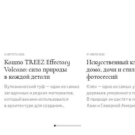
4 АВГУСТА 2026
31 ИЮЛЯ 2026
Кашпо TREEZ Effectory
Искусственный кл
Volcano: сила природы
дома, дачи и сти
в каждой детали
фотосессий
Вулканический туф — один из самых
Клён — одно из самых 
загадочных и редких материалов,
деревьев умеренного п
который веками использовался
В природе он растёт в 
в архитектуре для создания
Азии и Северной Америк
величественных и долговечных
вдоль рек и на открыты
сооружений. Его пористая,
ценят за раскидистую к
фактурная поверхность как будто
графику ветвей и листь
хранит энергию самой земли. Кашпо
характерной формы, ко