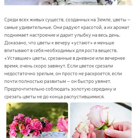
Цветы
123
Товары с 3D-моделями
499
Среди всех живых существ, созданных на Земле, цветы –
Готовые решения от Treez
146
самые удивительные. Они радуют красотой, а их аромат
поднимает настроение и дарит улыбку на весь день.
Алфавитный указатель
Доказано, что цветы к вечеру «устают» и меньше
впитывают в себя необходимых для роста веществ.
«Уставшие» цветы, срезанные в дневное или вечернее
время, очень скоро завянут. Если цветок срезали
недостаточно зрелым, он просто не раскроется, если
почти полностью развитым – он быстро увянет.
Предпочтительно соблюдать золотую середину и
срезать цветы не до конца распустившимися.
Прайс-листы и каталоги
О Treez
Доставка и оплата
Вопросы и ответы