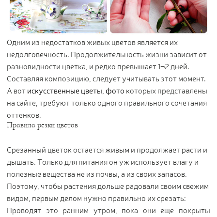
Контакты
Новости
Одним из недостатков живых цветов является их
Статьи
недолговечность. Продолжительность жизни зависит от
Идеи
разновидности цветка, и редко превышает 1¬2 дней.
СМИ о нас
Составляя композицию, следует учитывать этот момент.
А вот
искусственные цветы, фото
которых представлены
на сайте, требуют только одного правильного сочетания
оттенков.
Правила резки цветов
Срезанный цветок остается живым и продолжает расти и
дышать. Только для питания он уж использует влагу и
полезные вещества не из почвы, а из своих запасов.
Поэтому, чтобы растения дольше радовали своим свежим
видом, первым делом нужно правильно их срезать:
Проводят это ранним утром, пока они еще покрыты