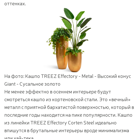
оттенках.
Контакты
Новости
Статьи
Идеи
СМИ о нас
На фото: Кашпо TREEZ Effectory - Metal - Высокий конус
Giant - Сусальное золото
Не менее эффектно в осеннем интерьере будут
смотреться кашпо из кортеновской стали. Это «вечный»
металл с приятной бархатистой поверхностью, который в
последние годы находится на пике популярности. Кашпо
из линейки TREEZ Effectory Corten Steel идеально
впишутся в брутальные интерьеры вроде минимализма
или хай-тека.