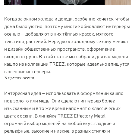
Цветы
123
Товары с 3D-моделями
499
Когда за окном холода и дожди, особенно хочется, чтобы
Готовые решения от Treez
146
дома было уютно, поэтому многие обновляют интерьеры
осенью – добавляют в них тёплых красок, мягкого
Алфавитный указатель
текстиля, растений. Нередко к холодному сезону меняют
и дизайн общественных пространств, оформление
входных групп. В этой статье мы собрали для вас модели
кашпо из коллекции TREEZ, которые идеально впишутся
в осенние интерьеры.
В цветах осени
Интересная идея – использовать в оформлении кашпо
Прайс-листы и каталоги
под золото или медь. Они сделают интерьер более
изысканным и в то же время напомнят о классических
О Treez
цветах осени. В линейке TREEZ Effectory Metal –
Доставка и оплата
огромный выбор моделей на любой вкус: гладкие и
Вопросы и ответы
рельефные, высокие и низкие, в разных стилях и