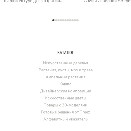
в архитектуре для создания
Азии и Северной Америк
величественных и долговечных
вдоль рек и на открыты
сооружений. Его пористая,
ценят за раскидистую к
фактурная поверхность как будто
графику ветвей и листь
хранит энергию самой земли. Кашпо
характерной формы, ко
серии TREEZ Effectory Volcano
окрашиваются в жёлты
полностью воспроизводит природный
и багряные тона. В ла
рисунок и структуру вулканического
дизайне клён использу
туфа, превращая любую композицию
отдельно стоящее дере
КАТАЛОГ
с растениями в настоящее
а в последние годы его
произведение искусства.
применяют для украше
Искусственные деревья
интерьеров. Искусстве
Растения, кусты, мох и трава
востребованы для офо
Ампельные растения
ресторанов, офисов, ча
Кашпо
а также для свадеб, фо
Дизайнерские композиции
и других мероприятий.
Искусственные цветы
Товары с 3D-моделями
Готовые решения от Treez
Алфавитный указатель