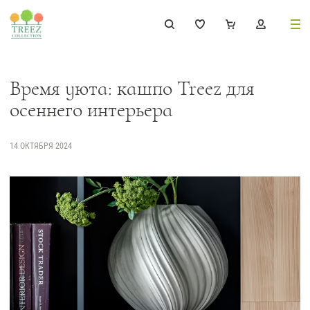
8 (495) 647-02-88
8 800 333-69-93
Время уюта: кашпо Treez для
осеннего интерьера
14 ОКТЯБРЯ 2024
Каталог
Деревья
239
Растения, кусты, мох и трава
221
Ампельные растения
70
Кашпо
256
Дизайнерские композиции
17