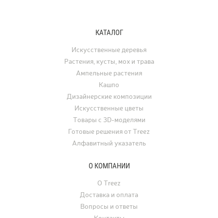
полностью воспроизводит природный
и багряные тона. В ла
рисунок и структуру вулканического
дизайне клён использу
туфа, превращая любую композицию
отдельно стоящее дере
КАТАЛОГ
с растениями в настоящее
а в последние годы его
произведение искусства.
применяют для украше
Искусственные деревья
интерьеров. Искусстве
Растения, кусты, мох и трава
востребованы для офо
Ампельные растения
ресторанов, офисов, ча
Кашпо
а также для свадеб, фо
Дизайнерские композиции
и других мероприятий.
Искусственные цветы
Товары с 3D-моделями
Готовые решения от Treez
Алфавитный указатель
О КОМПАНИИ
О Treez
Доставка и оплата
Вопросы и ответы