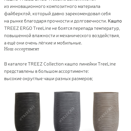
Контакты
из инновационного композитного материала
файберклэй, который давно зарекомендовал себя
на рынке благодаря прочности и долговечности.
Кашпо
Новости
TREEZ ERGO TreeLine не боятся перепада температур,
Статьи
повышенной влажности и механического воздействия,
Идеи
а ещё они очень лёгкие и мобильные.
СМИ о нас
Наш ассортимент
В каталоге TREEZ Collection кашпо линейки TreeLine
представлены в большом ассортименте:
высокие округлые чаши разных размеров;