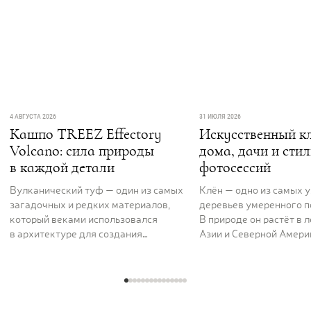
4 АВГУСТА 2026
31 ИЮЛЯ 2026
Кашпо TREEZ Effectory
Искусственный кл
Volcano: сила природы
дома, дачи и сти
в каждой детали
фотосессий
Вулканический туф — один из самых
Клён — одно из самых 
загадочных и редких материалов,
деревьев умеренного п
который веками использовался
В природе он растёт в 
в архитектуре для создания
Азии и Северной Америк
величественных и долговечных
вдоль рек и на открыты
сооружений. Его пористая,
ценят за раскидистую к
фактурная поверхность как будто
графику ветвей и листь
хранит энергию самой земли. Кашпо
характерной формы, ко
серии TREEZ Effectory Volcano
окрашиваются в жёлты