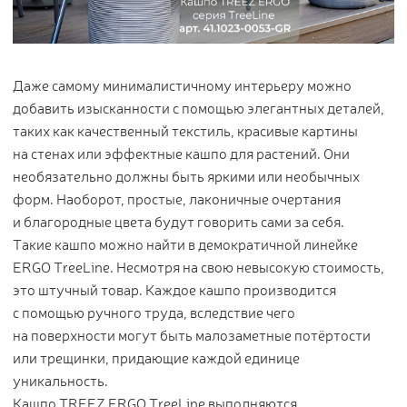
Цветы
123
Товары с 3D-моделями
499
Готовые решения от Treez
146
Даже самому минималистичному интерьеру можно
добавить изысканности с помощью элегантных деталей,
Алфавитный указатель
таких как качественный текстиль, красивые картины
на стенах или эффектные кашпо для растений. Они
необязательно должны быть яркими или необычных
форм. Наоборот, простые, лаконичные очертания
и благородные цвета будут говорить сами за себя.
Такие кашпо можно найти в демократичной линейке
ERGO TreeLine. Несмотря на свою невысокую стоимость,
Прайс-листы и каталоги
это штучный товар. Каждое кашпо производится
с помощью ручного труда, вследствие чего
на поверхности могут быть малозаметные потёртости
О Treez
или трещинки, придающие каждой единице
Доставка и оплата
уникальность.
Вопросы и ответы
Кашпо TREEZ ERGO TreeLine выполняются