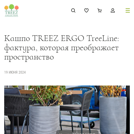
8 (495) 647-02-88
8 800 333-69-93
Кашпо TREEZ ERGO TreeLine:
фактура, которая преображает
пространство
Каталог
19 ИЮНЯ 2024
Деревья
239
Растения, кусты, мох и трава
221
Ампельные растения
70
Кашпо
256
Дизайнерские композиции
17