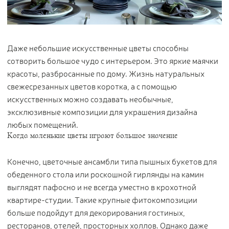
Цветы
123
Товары с 3D-моделями
502
Готовые решения от Treez
146
Даже небольшие искусственные цветы способны
сотворить большое чудо с интерьером. Это яркие маячки
Алфавитный указатель
красоты, разбросанные по дому. Жизнь натуральных
свежесрезанных цветов коротка, а с помощью
искусственных можно создавать необычные,
эксклюзивные композиции для украшения дизайна
любых помещений.
Когда маленькие цветы играют большое значение
Конечно, цветочные ансамбли типа пышных букетов для
Прайс-листы и каталоги
обеденного стола или роскошной гирлянды на камин
выглядят пафосно и не всегда уместно в крохотной
О Treez
квартире-студии. Такие крупные фитокомпозиции
Доставка и оплата
больше подойдут для декорирования гостиных,
Вопросы и ответы
ресторанов, отелей, просторных холлов. Однако даже