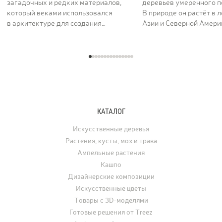
загадочных и редких материалов,
деревьев умеренного п
который веками использовался
В природе он растёт в 
в архитектуре для создания
Азии и Северной Америк
величественных и долговечных
вдоль рек и на открыты
сооружений. Его пористая,
ценят за раскидистую к
фактурная поверхность как будто
графику ветвей и листь
хранит энергию самой земли. Кашпо
характерной формы, ко
серии TREEZ Effectory Volcano
окрашиваются в жёлты
полностью воспроизводит природный
и багряные тона. В ла
рисунок и структуру вулканического
дизайне клён использу
туфа, превращая любую композицию
отдельно стоящее дере
КАТАЛОГ
с растениями в настоящее
а в последние годы его
произведение искусства.
применяют для украше
Искусственные деревья
интерьеров. Искусстве
Растения, кусты, мох и трава
востребованы для офо
Ампельные растения
ресторанов, офисов, ча
Кашпо
а также для свадеб, фо
Дизайнерские композиции
и других мероприятий.
Искусственные цветы
Товары с 3D-моделями
Готовые решения от Treez