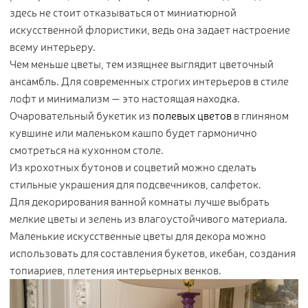
Контакты
здесь не стоит отказываться от миниатюрной
искусственной флористики, ведь она задает настроение
всему интерьеру.
Новости
Чем меньше цветы, тем изящнее выглядит цветочный
Статьи
ансамбль. Для современных строгих интерьеров в стиле
Идеи
лофт и минимализм — это настоящая находка.
СМИ о нас
Очаровательный букетик из
полевых цветов
в глиняном
кувшине или маленьком кашпо будет гармонично
смотреться на кухонном столе.
Из крохотных бутонов и соцветий можно сделать
стильные украшения для подсвечников, салфеток.
Для декорирования ванной комнаты лучше выбрать
мелкие цветы и зелень из влагоустойчивого материала.
Маленькие искусственные цветы для декора можно
использовать для составления букетов, икебан, создания
топиариев, плетения интерьерных венков.