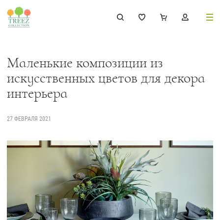
8 (495) 647-02-88
8 800 333-69-93
Маленькие композиции из
искусственных цветов для декора
интерьера
Каталог
27 ФЕВРАЛЯ 2021
Деревья
239
Растения, кусты, мох и трава
221
Ампельные растения
70
Кашпо
259
Дизайнерские композиции
17