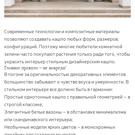
Цветы
123
Товары с 3D-моделями
499
Готовые решения от Treez
146
Современные технологии и композитные материалы
Алфавитный указатель
позволяют создавать кашпо любых форм, размеров,
конфигураций. Поэтому многие любители комнатной
зелени часто покупают растения только ради того, чтобы
украсить интерьер стильным дизайнерским кашпо.
Главное правило – не навреди!
В погоне за оригинальностью декоративных элементов
большинство забывают о чувстве вкуса и умеренности. В
стильном интерьере все должно быть в гармонии:
Прайс-листы и каталоги
Простые однотонные кашпо с правильной геометрией – в
строгой классике;
Элегантные белые вазоны – в обстановке минимализма
О Treez
или скандинавского интерьера;
Доставка и оплата
Необычные модели ярких цветов – в монохромных
Вопросы и ответы
дизайнах для создания акцентов.