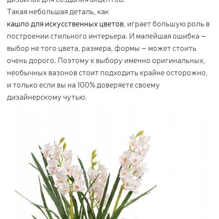
Контакты
Такая небольшая деталь, как
кашпо для искусственных цветов
, играет большую роль в
Новости
построении стильного интерьера. И малейшая ошибка –
выбор не того цвета, размера, формы – может стоить
Статьи
очень дорого. Поэтому к выбору именно оригинальных,
Идеи
необычных вазонов стоит подходить крайне осторожно,
СМИ о нас
и только если вы на 100% доверяете своему
дизайнерскому чутью.