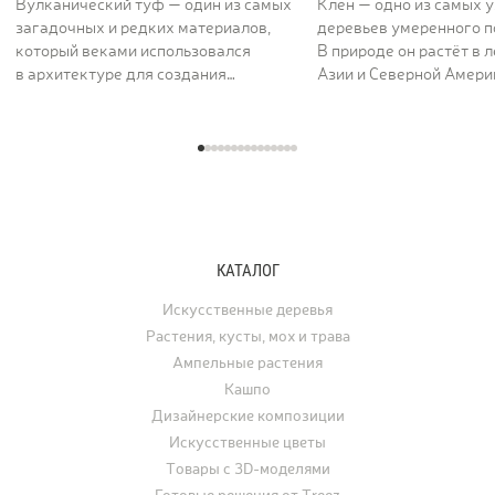
Вулканический туф — один из самых
Клён — одно из самых 
загадочных и редких материалов,
деревьев умеренного п
который веками использовался
В природе он растёт в 
в архитектуре для создания
Азии и Северной Америк
величественных и долговечных
вдоль рек и на открыты
сооружений. Его пористая,
ценят за раскидистую к
фактурная поверхность как будто
графику ветвей и листь
хранит энергию самой земли. Кашпо
характерной формы, ко
серии TREEZ Effectory Volcano
окрашиваются в жёлты
полностью воспроизводит природный
и багряные тона. В ла
рисунок и структуру вулканического
дизайне клён использу
туфа, превращая любую композицию
отдельно стоящее дере
КАТАЛОГ
с растениями в настоящее
а в последние годы его
произведение искусства.
применяют для украше
Искусственные деревья
интерьеров. Искусстве
Растения, кусты, мох и трава
востребованы для офо
Ампельные растения
ресторанов, офисов, ча
Кашпо
а также для свадеб, фо
Дизайнерские композиции
и других мероприятий.
Искусственные цветы
Товары с 3D-моделями