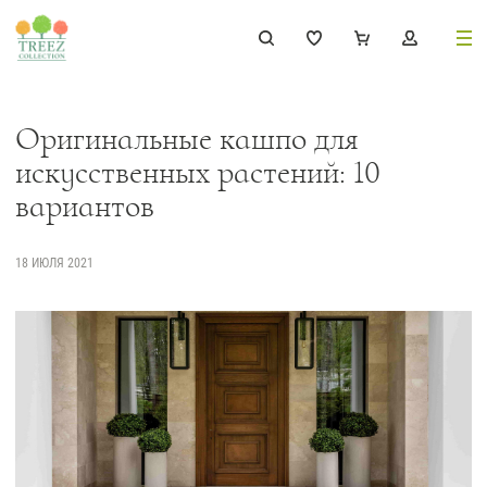
8 (495) 647-02-88
8 800 333-69-93
Оригинальные кашпо для
искусственных растений: 10
вариантов
Каталог
18 ИЮЛЯ 2021
Деревья
239
Растения, кусты, мох и трава
221
Ампельные растения
70
Кашпо
256
Дизайнерские композиции
17