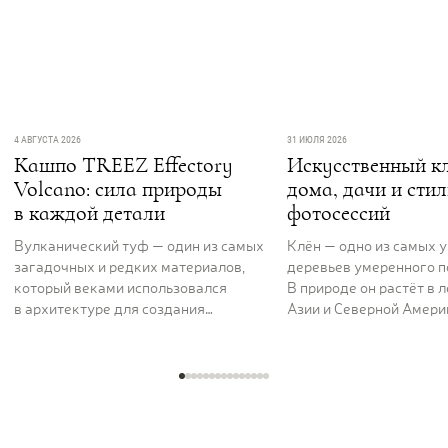
4 АВГУСТА 2026
31 ИЮЛЯ 2026
Кашпо TREEZ Effectory
Искусственный кл
Volcano: сила природы
дома, дачи и сти
в каждой детали
фотосессий
Вулканический туф — один из самых
Клён — одно из самых 
загадочных и редких материалов,
деревьев умеренного п
который веками использовался
В природе он растёт в 
в архитектуре для создания
Азии и Северной Америк
величественных и долговечных
вдоль рек и на открыты
сооружений. Его пористая,
ценят за раскидистую к
фактурная поверхность как будто
графику ветвей и листь
хранит энергию самой земли. Кашпо
характерной формы, ко
серии TREEZ Effectory Volcano
окрашиваются в жёлты
полностью воспроизводит природный
и багряные тона. В ла