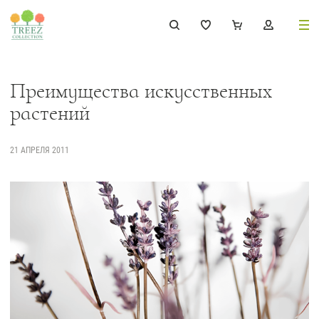
8 (495) 647-02-88
8 800 333-69-93
Преимущества искусственных
растений
21 АПРЕЛЯ 2011
Каталог
Деревья
239
Растения, кусты, мох и трава
221
Ампельные растения
70
Кашпо
256
Дизайнерские композиции
17