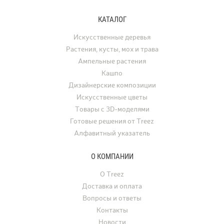
рисунок и структуру вулканического
дизайне клён использу
туфа, превращая любую композицию
отдельно стоящее дере
КАТАЛОГ
с растениями в настоящее
а в последние годы его
произведение искусства.
применяют для украше
Искусственные деревья
интерьеров. Искусстве
Растения, кусты, мох и трава
востребованы для офо
Ампельные растения
ресторанов, офисов, ча
Кашпо
а также для свадеб, фо
Дизайнерские композиции
и других мероприятий.
Искусственные цветы
Товары с 3D-моделями
Готовые решения от Treez
Алфавитный указатель
О КОМПАНИИ
О Treez
Доставка и оплата
Вопросы и ответы
Контакты
Новости