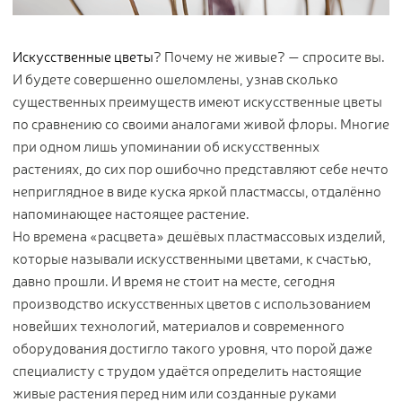
Цветы
123
Товары с 3D-моделями
499
Искусственные цветы
? Почему не живые? — спросите вы.
Готовые решения от Treez
146
И будете совершенно ошеломлены, узнав сколько
существенных преимуществ имеют искусственные цветы
Алфавитный указатель
по сравнению со своими аналогами живой флоры. Многие
при одном лишь упоминании об искусственных
растениях, до сих пор ошибочно представляют себе нечто
неприглядное в виде куска яркой пластмассы, отдалённо
напоминающее настоящее растение.
Но времена «расцвета» дешёвых пластмассовых изделий,
которые называли искусственными цветами, к счастью,
давно прошли. И время не стоит на месте, сегодня
Прайс-листы и каталоги
производство искусственных цветов с использованием
новейших технологий, материалов и современного
О Treez
оборудования достигло такого уровня, что порой даже
Доставка и оплата
специалисту с трудом удаётся определить настоящие
Вопросы и ответы
живые растения перед ним или созданные руками