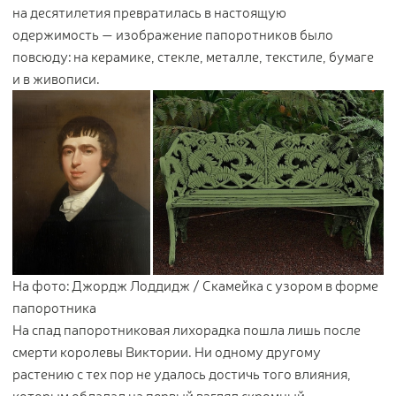
на десятилетия превратилась в настоящую
Контакты
одержимость — изображение папоротников было
повсюду: на керамике, стекле, металле, текстиле, бумаге
Новости
и в живописи.
Статьи
Идеи
СМИ о нас
На фото: Джордж Лоддидж / Скамейка с узором в форме
папоротника
На спад папоротниковая лихорадка пошла лишь после
смерти королевы Виктории. Ни одному другому
растению с тех пор не удалось достичь того влияния,