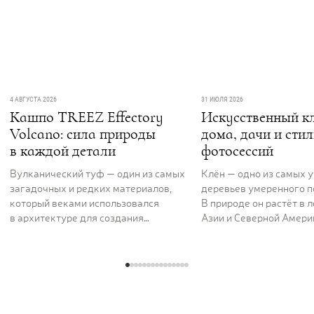
4 АВГУСТА 2026
31 ИЮЛЯ 2026
Кашпо TREEZ Effectory
Искусственный кл
Volcano: сила природы
дома, дачи и сти
в каждой детали
фотосессий
Вулканический туф — один из самых
Клён — одно из самых 
загадочных и редких материалов,
деревьев умеренного п
который веками использовался
В природе он растёт в 
в архитектуре для создания
Азии и Северной Америк
величественных и долговечных
вдоль рек и на открыты
сооружений. Его пористая,
ценят за раскидистую к
фактурная поверхность как будто
графику ветвей и листь
хранит энергию самой земли. Кашпо
характерной формы, ко
серии TREEZ Effectory Volcano
окрашиваются в жёлты
полностью воспроизводит природный
и багряные тона. В ла