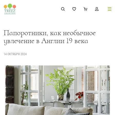
8 (495) 647-02-88
8 800 333-69-93
Папоротники, как необычное
увлечение в Англии 19 века
14 ОКТЯБРЯ 2024
Каталог
Деревья
239
Растения, кусты, мох и трава
221
Ампельные растения
70
Кашпо
256
Дизайнерские композиции
17