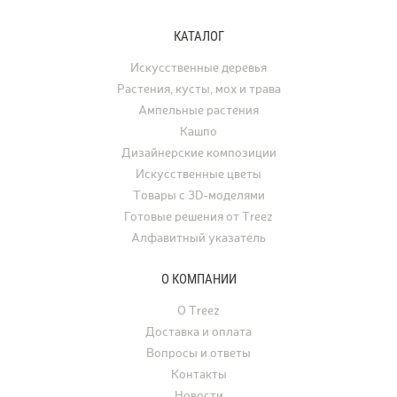
рисунок и структуру вулканического
дизайне клён использу
туфа, превращая любую композицию
отдельно стоящее дере
КАТАЛОГ
с растениями в настоящее
а в последние годы его
произведение искусства.
применяют для украше
Искусственные деревья
интерьеров. Искусстве
Растения, кусты, мох и трава
востребованы для офо
Ампельные растения
ресторанов, офисов, ча
Кашпо
а также для свадеб, фо
Дизайнерские композиции
и других мероприятий.
Искусственные цветы
Товары с 3D-моделями
Готовые решения от Treez
Алфавитный указатель
О КОМПАНИИ
О Treez
Доставка и оплата
Вопросы и ответы
Контакты
Новости