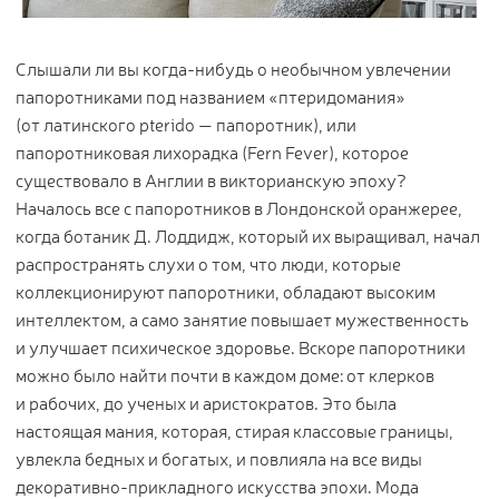
Цветы
123
Товары с 3D-моделями
499
Слышали ли вы когда-нибудь о необычном увлечении
Готовые решения от Treez
146
папоротниками под названием «птеридомания»
(от латинского pterido — папоротник), или
Алфавитный указатель
папоротниковая лихорадка (Fern Fever), которое
существовало в Англии в викторианскую эпоху?
Началось все с папоротников в Лондонской оранжерее,
когда ботаник Д. Лоддидж, который их выращивал, начал
распространять слухи о том, что люди, которые
коллекционируют папоротники, обладают высоким
интеллектом, а само занятие повышает мужественность
и улучшает психическое здоровье. Вскоре папоротники
Прайс-листы и каталоги
можно было найти почти в каждом доме: от клерков
и рабочих, до ученых и аристократов. Это была
О Treez
настоящая мания, которая, стирая классовые границы,
Доставка и оплата
увлекла бедных и богатых, и повлияла на все виды
Вопросы и ответы
декоративно-прикладного искусства эпохи. Мода