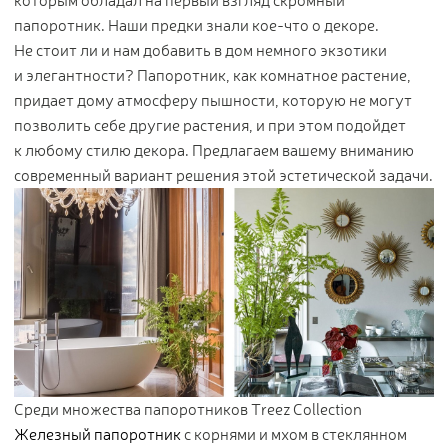
которым обладал на первый взгляд скромный
папоротник. Наши предки знали кое-что о декоре.
Не стоит ли и нам добавить в дом немного экзотики
и элегантности? Папоротник, как комнатное растение,
придает дому атмосферу пышности, которую не могут
позволить себе другие растения, и при этом подойдет
к любому стилю декора. Предлагаем вашему вниманию
современный вариант решения этой эстетической задачи.
Среди множества папоротников Treez Collection
Железный папоротник
с корнями и мхом в стеклянном