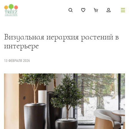
8 (495) 647-02-88
8 800 333-69-93
Визуальная иерархия растений в
интерьере
13 ФЕВРАЛЯ 2026
Каталог
Деревья
239
Растения, кусты, мох и трава
221
Ампельные растения
70
Кашпо
256
Дизайнерские композиции
17