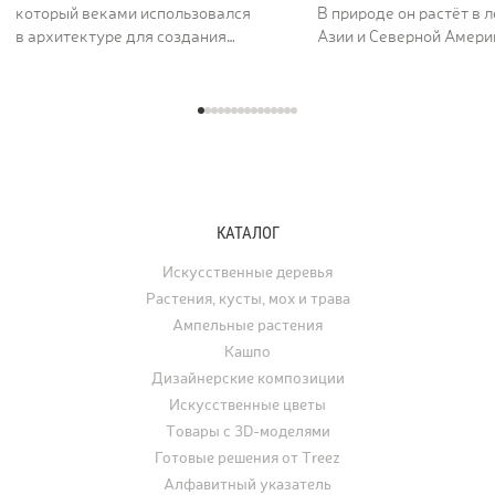
который веками использовался
В природе он растёт в 
в архитектуре для создания
Азии и Северной Америк
величественных и долговечных
вдоль рек и на открыты
сооружений. Его пористая,
ценят за раскидистую к
фактурная поверхность как будто
графику ветвей и листь
хранит энергию самой земли. Кашпо
характерной формы, ко
серии TREEZ Effectory Volcano
окрашиваются в жёлты
полностью воспроизводит природный
и багряные тона. В ла
рисунок и структуру вулканического
дизайне клён использу
туфа, превращая любую композицию
отдельно стоящее дере
КАТАЛОГ
с растениями в настоящее
а в последние годы его
произведение искусства.
применяют для украше
Искусственные деревья
интерьеров. Искусстве
Растения, кусты, мох и трава
востребованы для офо
Ампельные растения
ресторанов, офисов, ча
Кашпо
а также для свадеб, фо
Дизайнерские композиции
и других мероприятий.
Искусственные цветы
Товары с 3D-моделями
Готовые решения от Treez
Алфавитный указатель