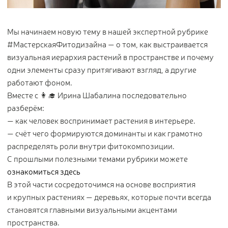
Цветы
123
Товары с 3D-моделями
499
Мы начинаем новую тему в нашей экспертной рубрике
Готовые решения от Treez
146
#МастерскаяФитодизайна — о том, как выстраивается
визуальная иерархия растений в пространстве и почему
Алфавитный указатель
одни элементы сразу притягивают взгляд, а другие
работают фоном.
Вместе с 👩‍🎓 Ирина Шабалина последовательно
разберём:
— как человек воспринимает растения в интерьере.
— счёт чего формируются доминанты и как грамотно
распределять роли внутри фитокомпозиции.
С прошлыми полезными темами рубрики можете
Прайс-листы и каталоги
ознакомиться здесь
В этой части сосредоточимся на основе восприятия
О Treez
и крупных растениях — деревьях, которые почти всегда
Доставка и оплата
становятся главными визуальными акцентами
Вопросы и ответы
пространства.