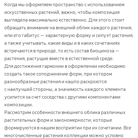
Когда мы оформляем пространство с использованием
Контакты
искусственных растений, важно, чтобы композиция
выглядела максимально естественно. Для этого стоит
Новости
обращать внимание на внешний облик каждого растения,
Статьи
или его габитус — характерную форму и силуэт растения,
Идеи
а также учитывать, какие виды и в каких сочетаниях
СМИ о нас
встречаются в природе, то есть состав биоциноза —
растения, растущие вместе в естественной среде.
Для достижения гармонии в оформлении необходимо
создать такое соподчинение форм, при котором
разнообразные растения и кашпо раскроются
с наилучшей стороны, а значимость каждого элемента
усилится за счет соседства с другими компонентами
композиции.
Рассмотрим особенности внешнего облика различных
растительных форм и закономерности, которые
формируются в нашем восприятии при их сочетании. Все
многочисленные растения коллекции можно условно