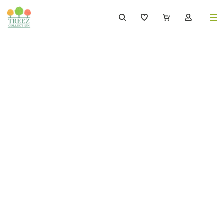
8 (495) 647-02-88
8 800 333-69-93
Каталог
Деревья
239
Растения, кусты, мох и трава
221
Ампельные растения
70
Кашпо
256
Дизайнерские композиции
17