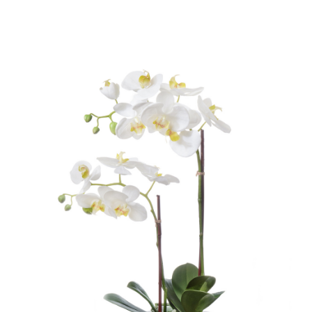
Цветы
123
Товары с 3D-моделями
499
Готовые решения от Treez
146
Алфавитный указатель
Прайс-листы и каталоги
О Treez
Доставка и оплата
Вопросы и ответы