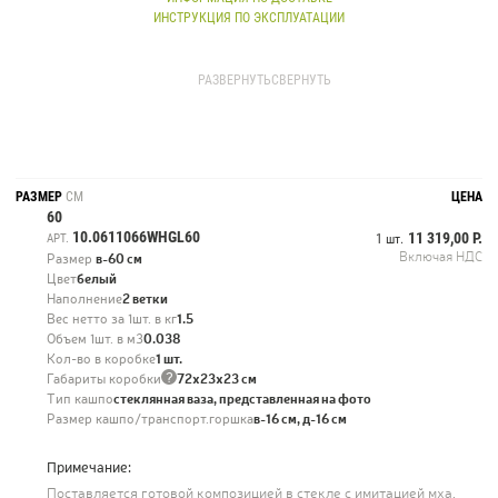
ИНСТРУКЦИЯ ПО ЭКСПЛУАТАЦИИ
Поставляется готовой композицией в стекле с имитацией мха, земли и
воды.
РАЗВЕРНУТЬ
СВЕРНУТЬ
РАЗМЕР
СМ
ЦЕНА
60
10.0611066WHGL60
11 319,00 Р.
АРТ.
1 шт.
Включая НДС
Размер
в-60 см
Цвет
белый
Наполнение
2 ветки
Вес нетто за 1шт. в кг
1.5
Объем 1шт. в м3
0.038
Кол-во в коробке
1 шт.
?
Габариты коробки
72х23х23 см
Тип кашпо
стеклянная ваза, представленная на фото
Размер кашпо/транспорт.горшка
в-16 см, д-16 см
Примечание:
Поставляется готовой композицией в стекле с имитацией мха,