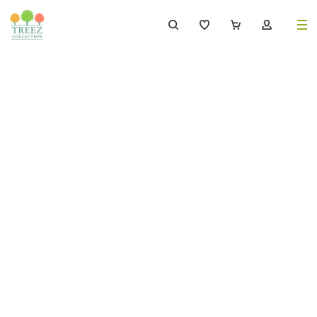
8 (495) 647-02-88
8 800 333-69-93
Каталог
Деревья
239
Растения, кусты, мох и трава
221
Ампельные растения
70
Кашпо
259
Дизайнерские композиции
17