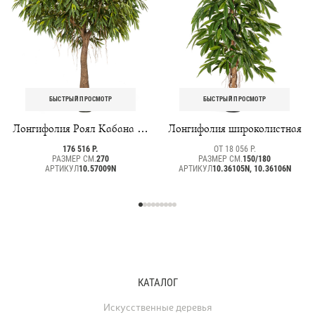
БЫСТРЫЙ ПРОСМОТР
БЫСТРЫЙ ПРОСМОТР
Лонгифолия Роял Кабана на
Лонгифолия широколистная
толстом стволе
176 516 Р.
ОТ 18 056 Р.
РАЗМЕР СМ.
270
РАЗМЕР СМ.
150/180
АРТИКУЛ
10.57009N
АРТИКУЛ
10.36105N, 10.36106N
КАТАЛОГ
Искусственные деревья