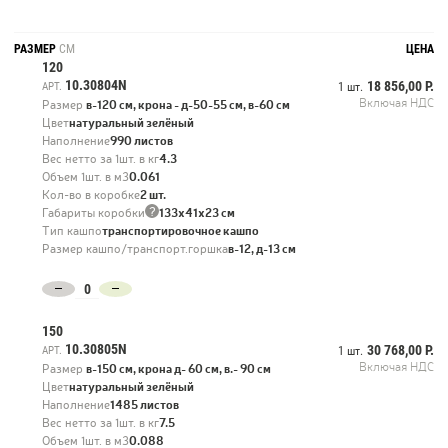
РАЗМЕР
СМ
ЦЕНА
120
10.30804N
18 856,00 Р.
АРТ.
1 шт.
Включая НДС
Размер
в-120 см, крона - д-50-55 см, в-60 см
Цвет
натуральный зелёный
Наполнение
990 листов
Вес нетто за 1шт. в кг
4.3
Объем 1шт. в м3
0.061
Кол-во в коробке
2 шт.
?
Габариты коробки
133х41х23 см
Тип кашпо
транспортировочное кашпо
Размер кашпо/транспорт.горшка
в-12, д-13 см
150
10.30805N
30 768,00 Р.
АРТ.
1 шт.
Включая НДС
Размер
в-150 см, крона д- 60 см, в.- 90 см
Цвет
натуральный зелёный
Наполнение
1485 листов
Вес нетто за 1шт. в кг
7.5
Объем 1шт. в м3
0.088