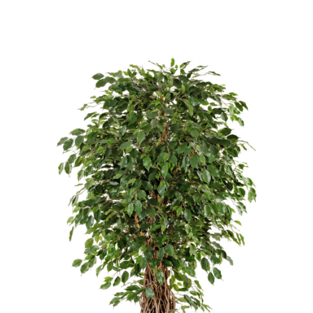
Цветы
123
Товары с 3D-моделями
502
Готовые решения от Treez
146
Алфавитный указатель
Прайс-листы и каталоги
О Treez
Доставка и оплата
Вопросы и ответы