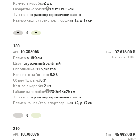
Кол-во в коробке
2 шт.
?
Габариты коробки
170х41х25 см
Тип кашпо
транспортировочное кашпо
Размер кашпо/транспорт.горшка
в-15, д-17 см
180
10.30806N
37 816,00 Р.
АРТ.
1 шт.
Включая НДС
Размер
в-180 см
Цвет
натуральный зелёный
Наполнение
2145 листов
Вес нетто за 1шт. в кг
8.85
Объем 1шт. в м3
0.11
Кол-во в коробке
2 шт.
?
Габариты коробки
200х43х25 см
Тип кашпо
транспортировочное кашпо
Размер кашпо/транспорт.горшка
в-15, д-17 см
210
10.30807N
46 992,00 Р.
АРТ.
1 шт.
Включая НДС