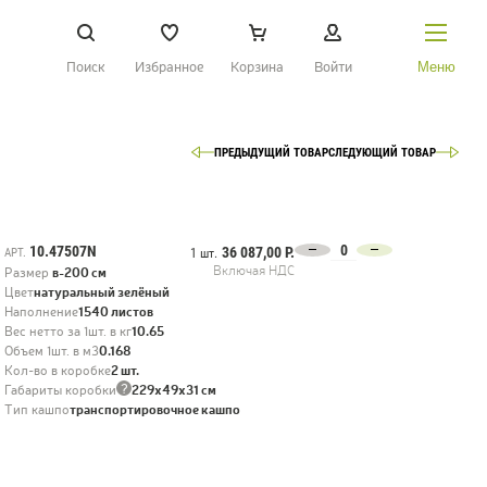
Поиск
Избранное
Корзина
Войти
Меню
ПРЕДЫДУЩИЙ ТОВАР
СЛЕДУЮЩИЙ ТОВАР
НАЙТИ
О Treez
Доставка и оплата
10.47507N
36 087,00 Р.
АРТ.
1 шт.
Включая НДС
Размер
в-200 см
Вопросы и ответы
Цвет
натуральный зелёный
Наполнение
1540 листов
Контакты
Вес нетто за 1шт. в кг
10.65
Объем 1шт. в м3
0.168
Кол-во в коробке
2 шт.
?
Габариты коробки
229х49х31 см
Новости
Тип кашпо
транспортировочное кашпо
Статьи
Идеи