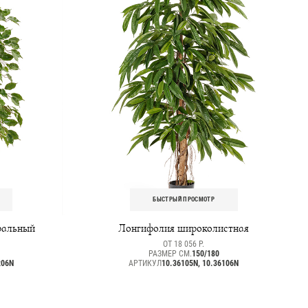
БЫСТРЫЙ ПРОСМОТР
ральный
Лонгифолия широколистная
ОТ 18 056 Р.
РАЗМЕР СМ.
150/180
206N
АРТИКУЛ
10.36105N, 10.36106N