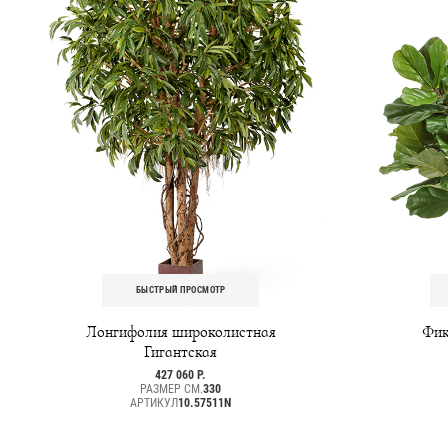
БЫСТРЫЙ ПРОСМОТР
Лонгифолия широколистная
Фик
Гигантская
427 060 Р.
РАЗМЕР СМ.
330
АРТИКУЛ
10.57511N