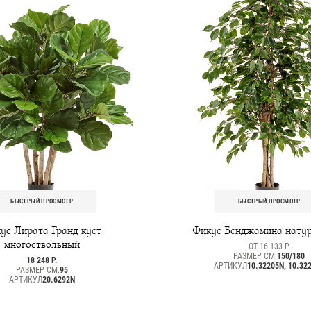
БЫСТРЫЙ ПРОСМОТР
БЫСТРЫЙ ПРОСМОТР
ус Лирата Гранд куст
Фикус Бенджамина нату
многоствольный
ОТ 16 133 Р.
РАЗМЕР СМ.
150/180
18 248 Р.
АРТИКУЛ
10.32205N, 10.32
РАЗМЕР СМ.
95
АРТИКУЛ
20.6292N