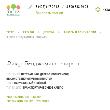
8 (495) 647-02-88
8 800 333-69-93
КАТ
Заказать звонок
Каталог
TREEZ
КАТАЛОГ
ДЕРЕВЬЯ
ФИКУСЫ И ЛОНГИФОЛИИ
ФИКУС БЕНДЖАМИНА СПИРАЛЬ
Деревья
239
Растения, кусты, мох и трава
221
Фикус Бенджамина спираль
Ампельные растения
70
МАТЕРИАЛ
НАТУРАЛЬНОЕ ДЕРЕВО, ПОЛИСТИРОЛ,
ВЫСОКОТЕХНОЛОГИЧНЫЙ ПЛАСТИК
Кашпо
259
ЦВЕТ
НАТУРАЛЬНЫЙ ЗЕЛЁНЫЙ
ТИП КАШПО
ТРАНСПОРТИРОВОЧНОЕ КАШПО
Дизайнерские композиции
17
ИНФОРМАЦИЯ ПО ДОСТАВКЕ
ИНСТРУКЦИЯ ПО ЭКСПЛУАТАЦИИ
Цветы
123