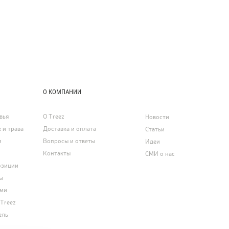
О КОМПАНИИ
вья
О Treez
Новости
 и трава
Доставка и оплата
Статьи
я
Вопросы и ответы
Идеи
Контакты
СМИ о нас
озиции
ы
ями
 Treez
ель