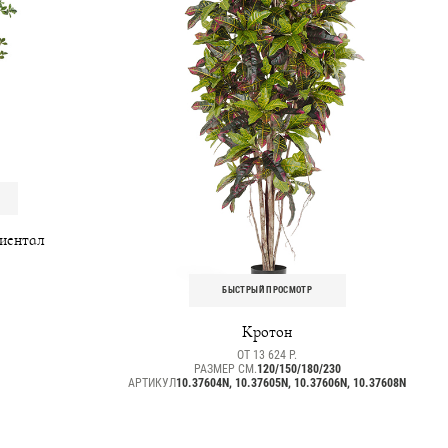
иентал
БЫСТРЫЙ ПРОСМОТР
Кротон
ОТ 13 624 Р.
РАЗМЕР СМ.
120/150/180/230
АРТИКУЛ
10.37604N, 10.37605N, 10.37606N, 10.37608N