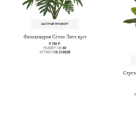
БЫСТРЫЙ ПРОСМОТР
Филодендрон Селло Литл куст
9 746 Р.
РАЗМЕР СМ.
60
АРТИКУЛ
10.51002N
Стрели