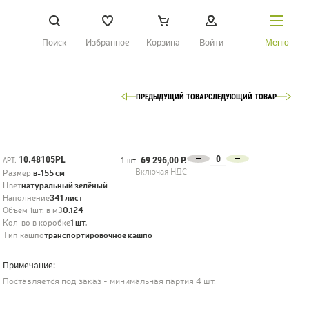
Поиск
Избранное
Корзина
Войти
Меню
ПРЕДЫДУЩИЙ ТОВАР
СЛЕДУЮЩИЙ ТОВАР
НАЙТИ
О Treez
Доставка и оплата
10.48105PL
69 296,00 Р.
АРТ.
1 шт.
Включая НДС
Размер
в-155 см
Вопросы и ответы
Цвет
натуральный зелёный
Наполнение
341 лист
Контакты
Объем 1шт. в м3
0.124
Кол-во в коробке
1 шт.
Тип кашпо
транспортировочное кашпо
Новости
Примечание:
Статьи
Поставляется под заказ - минимальная партия 4 шт.
Идеи