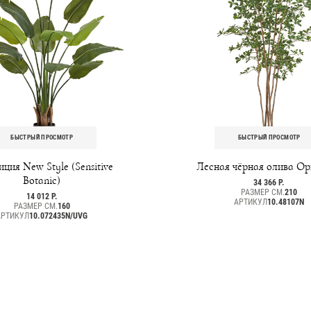
БЫСТРЫЙ ПРОСМОТР
БЫСТРЫЙ ПРОСМОТР
ция New Style (Sensitive
Лесная чёрная олива Ор
Botanic)
34 366 Р.
РАЗМЕР СМ.
210
14 012 Р.
АРТИКУЛ
10.48107N
РАЗМЕР СМ.
160
АРТИКУЛ
10.072435N/UVG