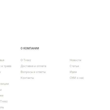
О КОМПАНИИ
вья
О Treez
Новости
 и трава
Доставка и оплата
Статьи
я
Вопросы и ответы
Идеи
Контакты
СМИ о нас
озиции
ы
ями
 Treez
ель