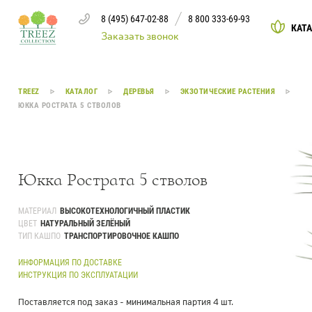
8 (495) 647-02-88
8 800 333-69-93
КАТ
Заказать звонок
Каталог
TREEZ
КАТАЛОГ
ДЕРЕВЬЯ
ЭКЗОТИЧЕСКИЕ РАСТЕНИЯ
ЮККА РОСТРАТА 5 СТВОЛОВ
Деревья
239
Растения, кусты, мох и трава
221
Юкка Рострата 5 стволов
Ампельные растения
70
МАТЕРИАЛ
ВЫСОКОТЕХНОЛОГИЧНЫЙ ПЛАСТИК
ЦВЕТ
НАТУРАЛЬНЫЙ ЗЕЛЁНЫЙ
Кашпо
256
ТИП КАШПО
ТРАНСПОРТИРОВОЧНОЕ КАШПО
Дизайнерские композиции
17
ИНФОРМАЦИЯ ПО ДОСТАВКЕ
ИНСТРУКЦИЯ ПО ЭКСПЛУАТАЦИИ
Цветы
123
Поставляется под заказ - минимальная партия 4 шт.