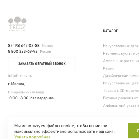
КАТАЛОГ
8 (495) 647-02-88
Москва
Искусственные дере
8 800 333-69-93
Россия
Растения, кусты, мох
Ампельные растени
ЗАКАЗАТЬ ОБРАТНЫЙ ЗВОНОК
Кашпо
info@treez.ru
Дизайнерские комп
Искусственные цвет
г. Москва,
Товары с 3D-модел
Понедельник - пятница
10:00-18:00, без перерыва
Готовые решения от
Алфавитный указат
Мы используем файлы cookie, чтобы вы могли
© Treez Collection.
Карта сайта
Положе
максимально эффективно использовать наш сайт.
Искусственные цветы и деревья. 2005—2026
СОУТ: перечень и в
Узнать подробнее