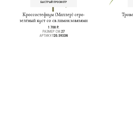
БЫСТРЫЙ ПРОСМОТР
Кроссостефиум (Миллер) серо-
Трава
зелёный куст со св.лимон.завязями
1 708 Р.
РАЗМЕР СМ.
27
АРТИКУЛ
20.5933N