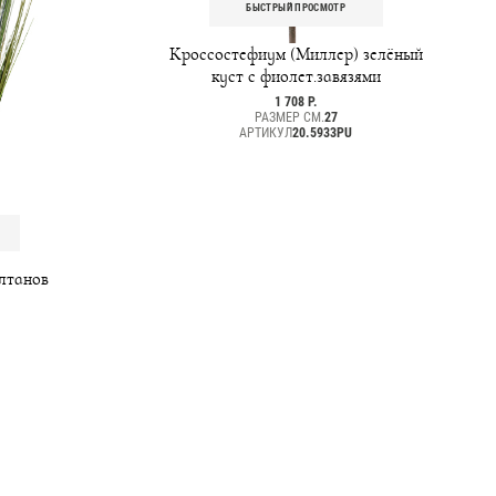
БЫСТРЫЙ ПРОСМОТР
Кроссостефиум (Миллер) зелёный
куст с фиолет.завязями
1 708 Р.
РАЗМЕР СМ.
27
АРТИКУЛ
20.5933PU
ултанов