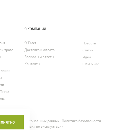
О КОМПАНИИ
вья
О Treez
Новости
 и трава
Доставка и оплата
Статьи
я
Вопросы и ответы
Идеи
Контакты
СМИ о нас
озиции
ы
ями
 Treez
ель
ние о защите персональных данных
Политика безопасности
ПОНЯТНО
едомость
Инструкция по эксплуатации