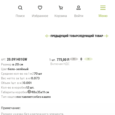
Поиск
Избранное
Корзина
Войти
Меню
ПРЕДЫДУЩИЙ ТОВАР
СЛЕДУЮЩИЙ ТОВАР
НАЙТИ
О Treez
Доставка и оплата
20.091401GW
775,00 Р.
АРТ.
1 шт.
Включая НДС
Размер
в-20 см
Вопросы и ответы
Цвет
бело-зелёный
Среднее кол-во на 1 м2
70 шт
Контакты
Вес нетто за 1шт. в кг
0.073
Объем 1шт. в м3
0.001
Кол-во в коробке
12 шт.
?
Габариты коробки
48х35х11 см
Новости
Тип кашпо
поставляется без кашпо
Статьи
Примечание:
Идеи
Размер указан без крепежного элемента.