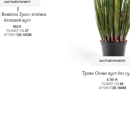
БЫСТРЫЙ ПРОСМОТР
 Ванилла Грасс зелёная
большой куст
953 Р.
РАЗМЕР СМ.
27
АРТИКУЛ
20.1432N
БЫСТРЫЙ ПРОСМОТР
Трава Осока куст без с
4 701 Р.
РАЗМЕР СМ.
60
АРТИКУЛ
20.1040X