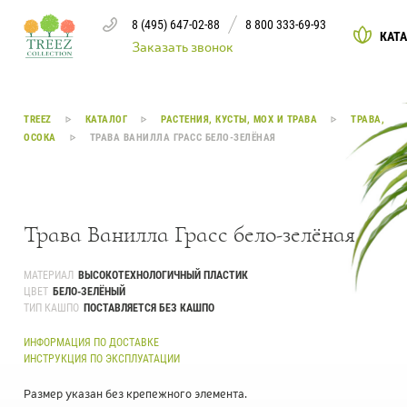
8 (495) 647-02-88
8 800 333-69-93
КАТ
Заказать звонок
Каталог
TREEZ
КАТАЛОГ
РАСТЕНИЯ, КУСТЫ, МОХ И ТРАВА
ТРАВА,
ОСОКА
ТРАВА ВАНИЛЛА ГРАСС БЕЛО-ЗЕЛЁНАЯ
Деревья
239
Растения, кусты, мох и трава
221
Трава Ванилла Грасс бело-зелёная
Ампельные растения
70
МАТЕРИАЛ
ВЫСОКОТЕХНОЛОГИЧНЫЙ ПЛАСТИК
ЦВЕТ
БЕЛО-ЗЕЛЁНЫЙ
Кашпо
259
ТИП КАШПО
ПОСТАВЛЯЕТСЯ БЕЗ КАШПО
Дизайнерские композиции
17
ИНФОРМАЦИЯ ПО ДОСТАВКЕ
ИНСТРУКЦИЯ ПО ЭКСПЛУАТАЦИИ
Цветы
123
Размер указан без крепежного элемента.