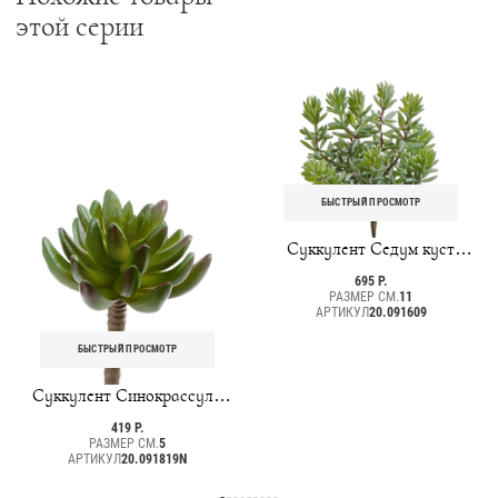
этой серии
БЫСТРЫЙ ПРОСМОТР
Суккулент Седум куст
зелёный
695 Р.
РАЗМЕР СМ.
11
АРТИКУЛ
20.091609
БЫСТРЫЙ ПРОСМОТР
Суккулент Синокрассула
зелёная
419 Р.
РАЗМЕР СМ.
5
АРТИКУЛ
20.091819N