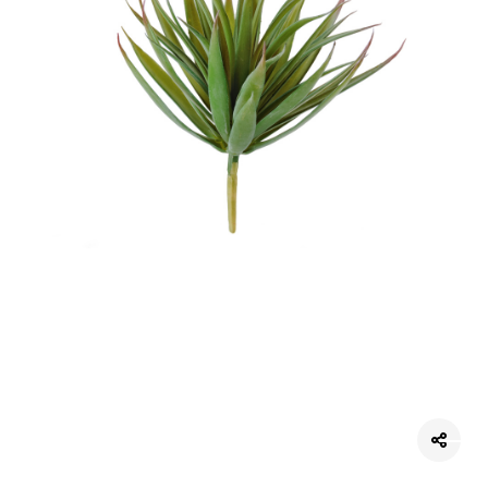
Цветы
123
Товары с 3D-моделями
499
Готовые решения от Treez
146
Алфавитный указатель
Прайс-листы и каталоги
О Treez
Доставка и оплата
Вопросы и ответы