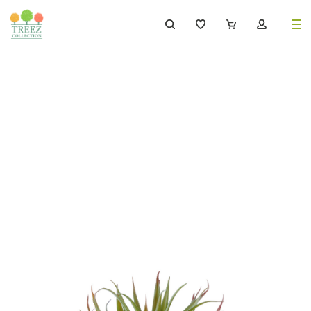
8 (495) 647-02-88
8 800 333-69-93
Каталог
Деревья
239
Растения, кусты, мох и трава
221
Ампельные растения
70
Кашпо
256
Дизайнерские композиции
17