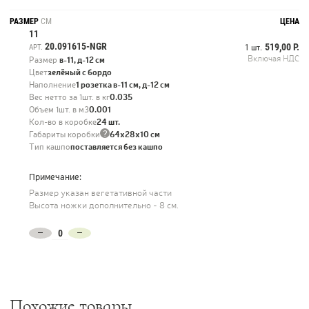
РАЗМЕР
СМ
ЦЕНА
11
20.091615-NGR
519,00 Р.
АРТ.
1 шт.
Включая НДС
Размер
в-11, д-12 см
Цвет
зелёный с бордо
Наполнение
1 розетка в-11 см, д-12 см
Вес нетто за 1шт. в кг
0.035
Объем 1шт. в м3
0.001
Кол-во в коробке
24 шт.
?
Габариты коробки
64х28х10 см
Тип кашпо
поставляется без кашпо
Примечание:
Размер указан вегетативной части
Высота ножки дополнительно - 8 см.
Похожие товары