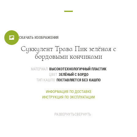
Контакты
Новости
Статьи
СКАЧАТЬ ИЗОБРАЖЕНИЯ
Идеи
Суккулент Трава Пик зелёная с
СМИ о нас
бордовыми кончиками
МАТЕРИАЛ
ВЫСОКОТЕХНОЛОГИЧНЫЙ ПЛАСТИК
ЦВЕТ
ЗЕЛЁНЫЙ С БОРДО
ТИП КАШПО
ПОСТАВЛЯЕТСЯ БЕЗ КАШПО
ИНФОРМАЦИЯ ПО ДОСТАВКЕ
ИНСТРУКЦИЯ ПО ЭКСПЛУАТАЦИИ
Размер указан вегетативной части
Высота ножки дополнительно - 8 см.
РАЗВЕРНУТЬ
СВЕРНУТЬ