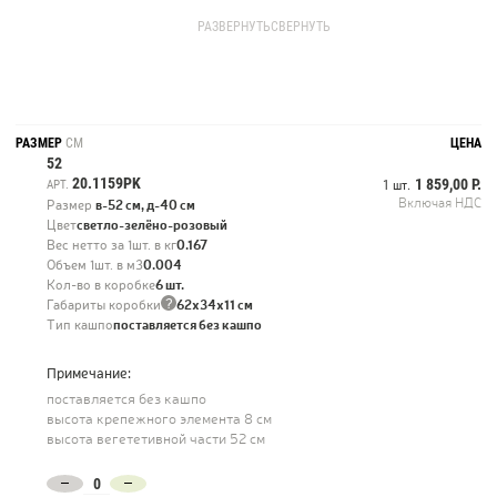
поставляется без кашпо
высота крепежного элемента 8 см
РАЗВЕРНУТЬ
СВЕРНУТЬ
высота вегететивной части 52 см
РАЗМЕР
СМ
ЦЕНА
52
20.1159PK
1 859,00 Р.
АРТ.
1 шт.
Включая НДС
Размер
в-52 см, д-40 см
Цвет
светло-зелёно-розовый
Вес нетто за 1шт. в кг
0.167
Объем 1шт. в м3
0.004
Кол-во в коробке
6 шт.
?
Габариты коробки
62х34х11 см
Тип кашпо
поставляется без кашпо
Примечание:
поставляется без кашпо
высота крепежного элемента 8 см
высота вегететивной части 52 см