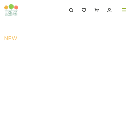
8 (495) 647-02-88
8 800 333-69-93
NEW
Каталог
Деревья
239
Растения, кусты, мох и трава
221
Ампельные растения
70
Кашпо
256
Дизайнерские композиции
17