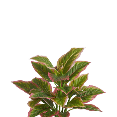
Цветы
123
Товары с 3D-моделями
499
Готовые решения от Treez
146
Алфавитный указатель
Прайс-листы и каталоги
О Treez
Доставка и оплата
Вопросы и ответы