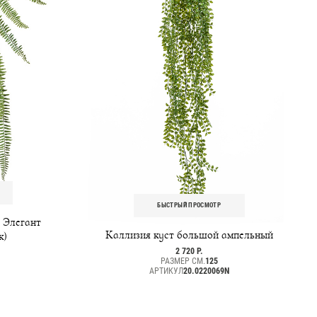
БЫСТРЫЙ ПРОСМОТР
 Элегант
Каллизия куст большой ампельный
к)
2 720 Р.
РАЗМЕР СМ.
125
АРТИКУЛ
20.0220069N