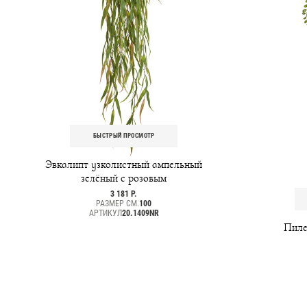
БЫСТРЫЙ ПРОСМОТР
Эвкалипт узколистный ампельный
зелёный с розовым
3 181 Р.
РАЗМЕР СМ.
100
АРТИКУЛ
20.1409NR
Пиле