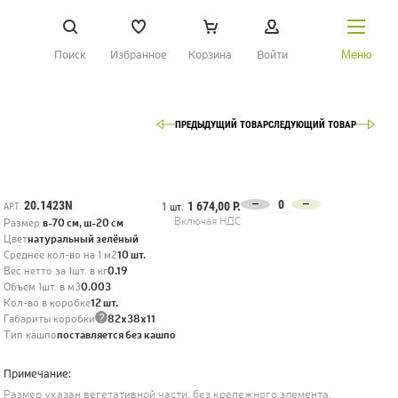
Поиск
Избранное
Корзина
Войти
Меню
ПРЕДЫДУЩИЙ ТОВАР
СЛЕДУЮЩИЙ ТОВАР
НАЙТИ
О Treez
Доставка и оплата
20.1423N
1 674,00 Р.
АРТ.
1 шт.
Включая НДС
Размер
в-70 см, ш-20 см
Вопросы и ответы
Цвет
натуральный зелёный
Среднее кол-во на 1 м2
10 шт.
Контакты
Вес нетто за 1шт. в кг
0.19
Объем 1шт. в м3
0.003
Кол-во в коробке
12 шт.
?
Габариты коробки
82х38х11
Новости
Тип кашпо
поставляется без кашпо
Статьи
Примечание:
Идеи
Размер указан вегетативной части, без крепежного элемента.