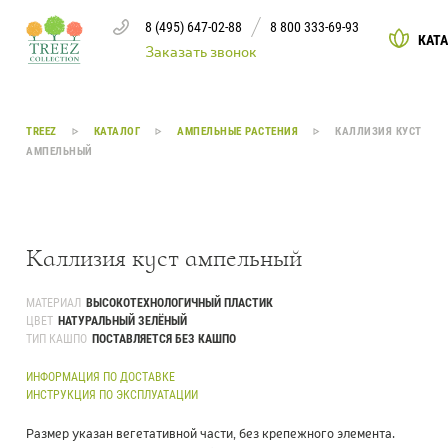
8 (495) 647-02-88
8 800 333-69-93
КАТ
Заказать звонок
Каталог
TREEZ
КАТАЛОГ
АМПЕЛЬНЫЕ РАСТЕНИЯ
КАЛЛИЗИЯ КУСТ
АМПЕЛЬНЫЙ
Деревья
239
Растения, кусты, мох и трава
221
Каллизия куст ампельный
Ампельные растения
70
МАТЕРИАЛ
ВЫСОКОТЕХНОЛОГИЧНЫЙ ПЛАСТИК
ЦВЕТ
НАТУРАЛЬНЫЙ ЗЕЛЁНЫЙ
Кашпо
256
ТИП КАШПО
ПОСТАВЛЯЕТСЯ БЕЗ КАШПО
Дизайнерские композиции
17
ИНФОРМАЦИЯ ПО ДОСТАВКЕ
ИНСТРУКЦИЯ ПО ЭКСПЛУАТАЦИИ
Цветы
123
Размер указан вегетативной части, без крепежного элемента.