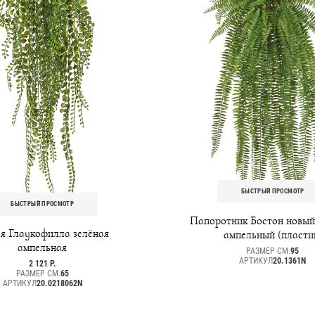
БЫСТРЫЙ ПРОСМОТР
БЫСТРЫЙ ПРОСМОТР
Папоротник Бостон новый
я Глаукофилла зелёная
ампельный (пласти
ампельная
РАЗМЕР СМ.
95
АРТИКУЛ
20.1361N
2 121 Р.
РАЗМЕР СМ.
65
АРТИКУЛ
20.0218062N