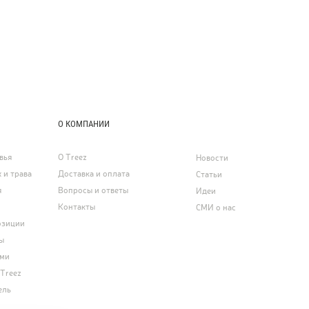
О КОМПАНИИ
вья
О Treez
Новости
 и трава
Доставка и оплата
Статьи
я
Вопросы и ответы
Идеи
Контакты
СМИ о нас
озиции
ы
ями
 Treez
ель