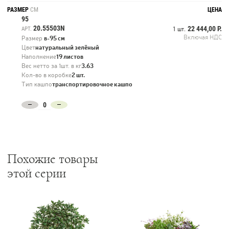
РАЗМЕР
СМ
ЦЕНА
95
20.55503N
22 444,00 Р.
АРТ.
1 шт.
Включая НДС
Размер
в-95 см
Цвет
натуральный зелёный
Наполнение
19 листов
Вес нетто за 1шт. в кг
3.63
Кол-во в коробке
2 шт.
Тип кашпо
транспортировочное кашпо
Похожие товары
этой серии