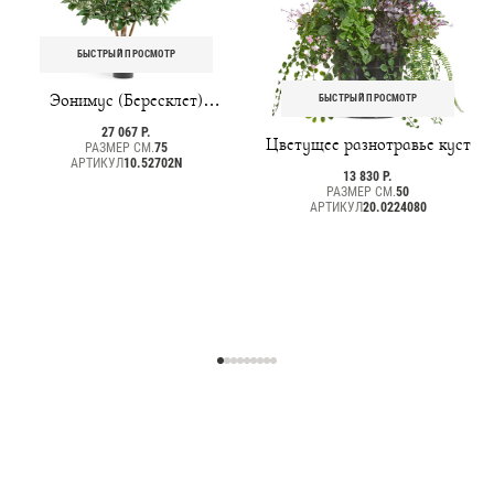
БЫСТРЫЙ ПРОСМОТР
Эонимус (Бересклет)
БЫСТРЫЙ ПРОСМОТР
Японский
27 067 Р.
Цветущее разнотравье куст
РАЗМЕР СМ.
75
АРТИКУЛ
10.52702N
13 830 Р.
РАЗМЕР СМ.
50
АРТИКУЛ
20.0224080