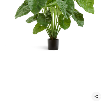
Цветы
123
Товары с 3D-моделями
502
Готовые решения от Treez
146
Алфавитный указатель
Прайс-листы и каталоги
О Treez
Доставка и оплата
Вопросы и ответы