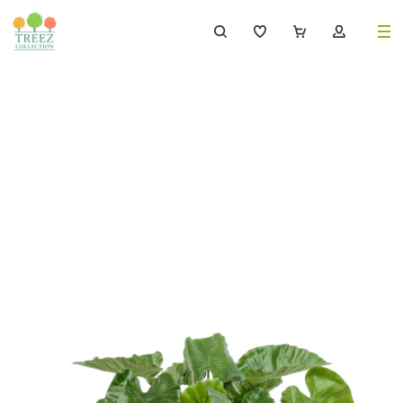
8 (495) 647-02-88
8 800 333-69-93
Каталог
Деревья
239
Растения, кусты, мох и трава
221
Ампельные растения
70
Кашпо
259
Дизайнерские композиции
17