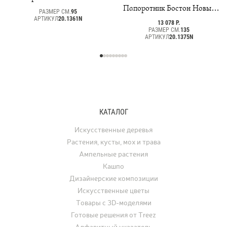
Элегант ампельный (пластик)
Папоротник Бостон Новый
РАЗМЕР СМ.
95
свисающий Биг
АРТИКУЛ
20.1361N
13 078 Р.
РАЗМЕР СМ.
135
АРТИКУЛ
20.1375N
КАТАЛОГ
Искусственные деревья
Растения, кусты, мох и трава
Ампельные растения
Кашпо
Дизайнерские композиции
Искусственные цветы
Товары с 3D-моделями
Готовые решения от Treez