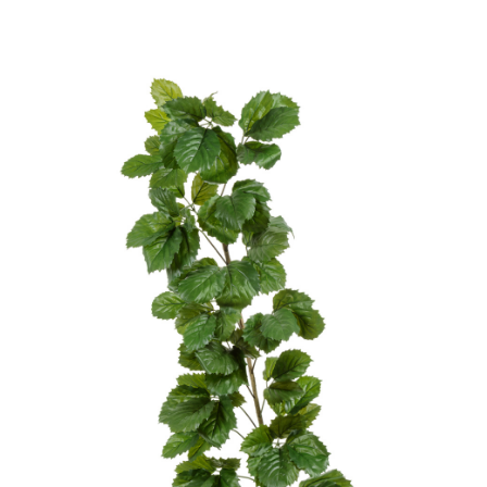
Цветы
123
Товары с 3D-моделями
502
Готовые решения от Treez
146
Алфавитный указатель
Прайс-листы и каталоги
О Treez
Доставка и оплата
Вопросы и ответы