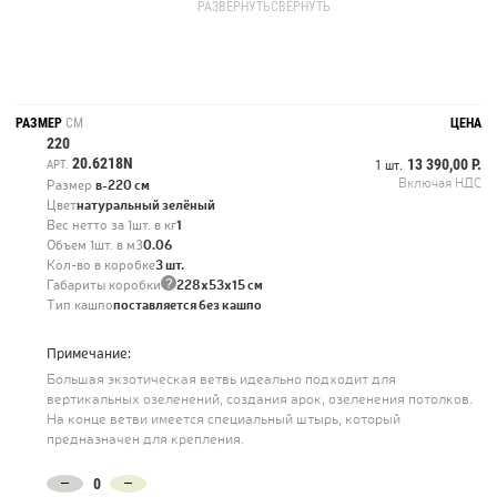
озеленений, создания арок, озеленения потолков.
РАЗВЕРНУТЬ
СВЕРНУТЬ
На конце ветви имеется специальный штырь, который предназначен
для крепления.
РАЗМЕР
СМ
ЦЕНА
220
20.6218N
13 390,00 Р.
АРТ.
1 шт.
Включая НДС
Размер
в-220 см
Цвет
натуральный зелёный
Вес нетто за 1шт. в кг
1
Объем 1шт. в м3
0.06
Кол-во в коробке
3 шт.
?
Габариты коробки
228х53х15 см
Тип кашпо
поставляется без кашпо
Примечание:
Большая экзотическая ветвь идеально подходит для
вертикальных озеленений, создания арок, озеленения потолков.
На конце ветви имеется специальный штырь, который
предназначен для крепления.