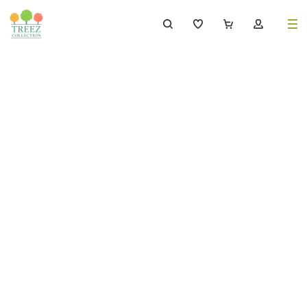
8 (495) 647-02-88
8 800 333-69-93
Каталог
Деревья
239
Растения, кусты, мох и трава
221
Ампельные растения
70
Кашпо
259
Дизайнерские композиции
17