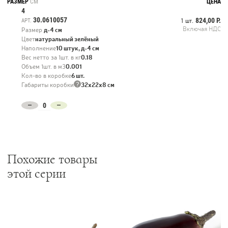
РАЗМЕР
СМ
ЦЕНА
4
30.0610057
824,00 Р.
АРТ.
1 шт.
Включая НДС
Размер
д-4 см
Цвет
натуральный зелёный
Наполнение
10 штук, д-4 см
Вес нетто за 1шт. в кг
0.18
Объем 1шт. в м3
0.001
Кол-во в коробке
6 шт.
?
Габариты коробки
32х22х8 см
Похожие товары
этой серии