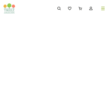
8 (495) 647-02-88
8 800 333-69-93
Каталог
Деревья
239
Растения, кусты, мох и трава
221
Ампельные растения
70
Кашпо
259
Дизайнерские композиции
17