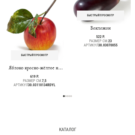
БЫСТРЫЙ ПРОСМОТР
Баклажан
522 Р.
РАЗМЕР СМ.
23
АРТИКУЛ
30.03070055
БЫСТРЫЙ ПРОСМОТР
Яблоко красно-жёлтое на
веточке
619 Р.
РАЗМЕР СМ.
7,5
АРТИКУЛ
30.03110134RDYL
КАТАЛОГ