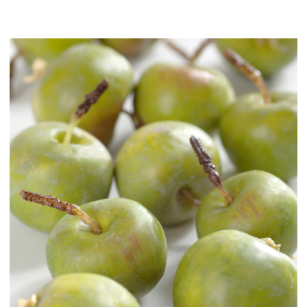
Цветы
123
Товары с 3D-моделями
502
Готовые решения от Treez
146
Алфавитный указатель
Прайс-листы и каталоги
О Treez
Доставка и оплата
Вопросы и ответы