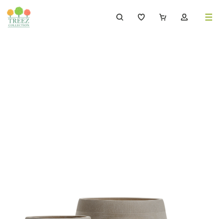
8 (495) 647-02-88
8 800 333-69-93
Каталог
Деревья
239
Растения, кусты, мох и трава
221
Ампельные растения
70
Кашпо
256
Дизайнерские композиции
17