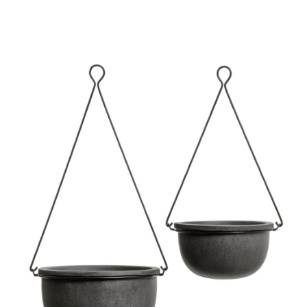
Цветы
123
Товары с 3D-моделями
499
Готовые решения от Treez
146
Алфавитный указатель
Прайс-листы и каталоги
О Treez
Доставка и оплата
Вопросы и ответы