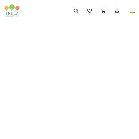
8 (495) 647-02-88
8 800 333-69-93
Каталог
Деревья
239
Растения, кусты, мох и трава
221
Ампельные растения
70
Кашпо
256
Дизайнерские композиции
17