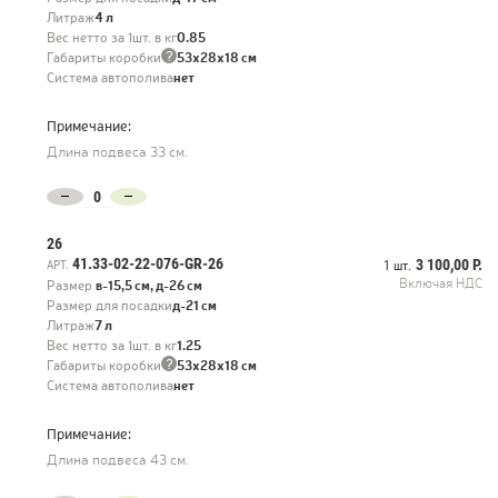
лёгкий вес и повышенная прочность делают их лучшей альтернативой
Литраж
4 л
тяжелому и хрупкому настоящему бетону.
Вес нетто за 1шт. в кг
0.85
?
Габариты коробки
53х28х18 см
Система автополива
нет
Примечание:
Длина подвеса 33 см.
26
41.33-02-22-076-GR-26
3 100,00 Р.
АРТ.
1 шт.
Включая НДС
Размер
в-15,5 см, д-26 см
Размер для посадки
д-21 см
Литраж
7 л
Вес нетто за 1шт. в кг
1.25
?
Габариты коробки
53х28х18 см
Система автополива
нет
Примечание:
Длина подвеса 43 см.