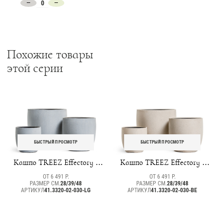
Похожие товары
этой серии
БЫСТРЫЙ ПРОСМОТР
БЫСТРЫЙ ПРОСМОТР
Кашпо TREEZ Effectory -
Кашпо TREEZ Effectory -
Beton - Округлый конус -
Beton - Округлый конус -
ОТ 6 491 Р.
ОТ 6 491 Р.
Серый ледник
Белый песок
РАЗМЕР СМ.
28/39/48
РАЗМЕР СМ.
28/39/48
АРТИКУЛ
41.3320-02-030-LG
АРТИКУЛ
41.3320-02-030-BE