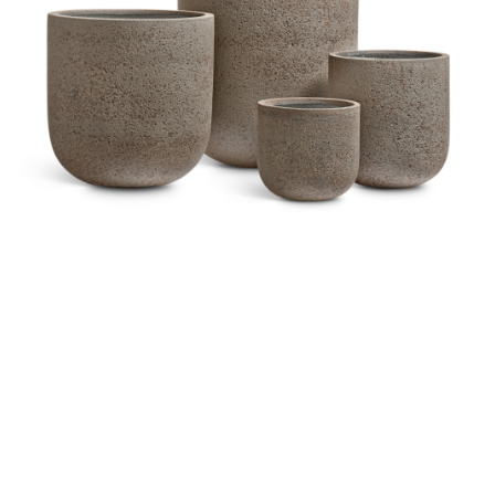
Цветы
123
Товары с 3D-моделями
499
Готовые решения от Treez
146
Алфавитный указатель
Прайс-листы и каталоги
О Treez
Доставка и оплата
Вопросы и ответы