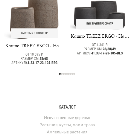
БЫСТРЫЙ ПРОСМОТР
БЫСТРЫЙ ПРОСМОТР
Кашпо TREEZ ERGO - Hard
Rock - Трапециевидная чаша
Кашпо TREEZ ERGO - Hard
ОТ 4 341 Р.
- Чёрный песок
РАЗМЕР СМ.
28/38/49
Rock - Высокая
АРТИКУЛ
41.33-17-23-105-BLS
ОТ 10 095 Р.
трапециевидная чаша - Песок
РАЗМЕР СМ.
48/68
АРТИКУЛ
серый беж
41.33-17-23-104-BEG
КАТАЛОГ
Искусственные деревья
Растения, кусты, мох и трава
Ампельные растения