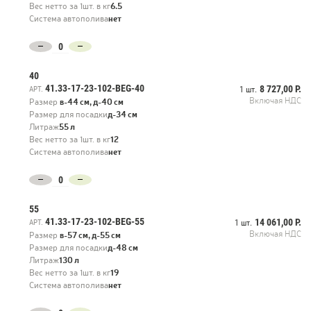
настоящей каменной крошки, цемента и полимерной смолы).
Вес нетто за 1шт. в кг
6.5
Фибробетон полностью имитирует фактуру камня, но имеет
Система автополива
нет
значительно меньший вес и большую прочность. Кашпо TREEZ Ergo
могут быть прекрасно использованы для садового дизайна, летних
веранд и террас, а также занять достойное место при современном
интерьерном озеленении. Все кашпо этой коллекции выдерживают
40
низкие минусовые температуры. Для использования на улице
41.33-17-23-102-BEG-40
8 727,00 Р.
АРТ.
1 шт.
необходимо просверлить в кашпо дренажные отверстия. Если же вам
Включая НДС
Размер
в-44 см, д-40 см
нужны идеальные интерьерные кашпо, то обратите внимание на
Размер для посадки
д-34 см
премиальную коллекцию Treez Effectory.
Литраж
55 л
Вес нетто за 1шт. в кг
12
Система автополива
нет
55
41.33-17-23-102-BEG-55
14 061,00 Р.
АРТ.
1 шт.
Включая НДС
Размер
в-57 см, д-55 см
Размер для посадки
д-48 см
Литраж
130 л
Вес нетто за 1шт. в кг
19
Система автополива
нет