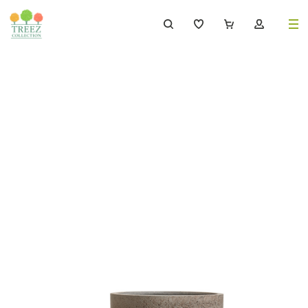
8 (495) 647-02-88
8 800 333-69-93
Каталог
Деревья
239
Растения, кусты, мох и трава
221
Ампельные растения
70
Кашпо
256
Дизайнерские композиции
17