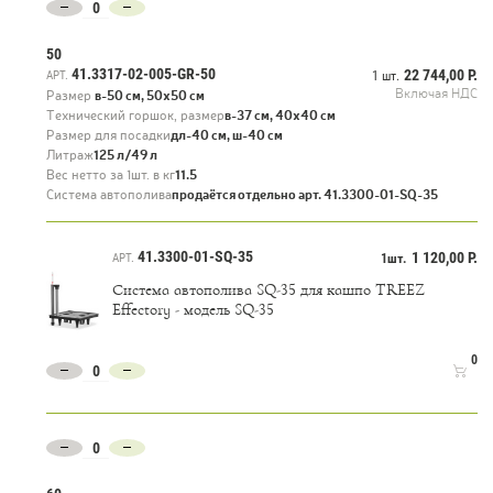
50
41.3317-02-005-GR-50
22 744,00 Р.
АРТ.
1 шт.
Включая НДС
Размер
в-50 см, 50х50 см
Технический горшок, размер
в-37 см, 40х40 см
Размер для посадки
дл-40 см, ш-40 см
Литраж
125 л/49 л
Вес нетто за 1шт. в кг
11.5
Система автополива
продаётся отдельно арт. 41.3300-01-SQ-35
41.3300-01-SQ-35
1 120,00 Р.
АРТ.
1шт.
Система автополива SQ-35 для кашпо TREEZ
Effectory - модель SQ-35
0