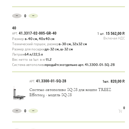
40
41.3317-02-005-GR-40
15 562,00 Р.
АРТ.
1 шт.
Включая НДС
Размер
в-40 см, 40х40 см
Технический горшок, размер
в-30 см, 32х32 см
Размер для посадки
дл-32 см, ш-32 см
Литраж
64 л/22,5 л
Вес нетто за 1шт. в кг
11.2
Система автополива
продаётся отдельно арт. 41.3300-01-SQ-28
41.3300-01-SQ-28
820,00 Р.
АРТ.
1шт.
Система автополива SQ-28 для кашпо TREEZ
Effectory - модель SQ-28
0