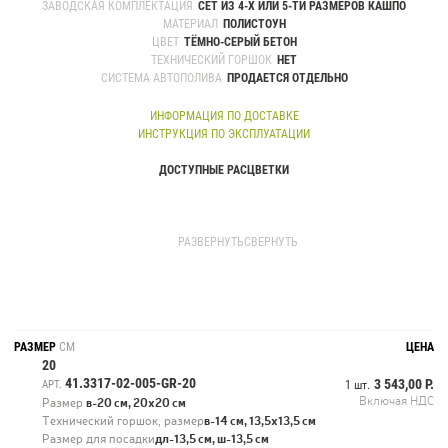
ЗАВОДСКАЯ КОМПЛЕКТАЦИЯ
СЕТ ИЗ 4-Х ИЛИ 5-ТИ РАЗМЕРОВ КАШПО
МАТЕРИАЛ
ПОЛИСТОУН
ЦВЕТ
ТЁМНО-СЕРЫЙ БЕТОН
ТЕХНИЧЕСКИЙ ГОРШОК
НЕТ
СИСТЕМА АВТОПОЛИВА
ПРОДАЕТСЯ ОТДЕЛЬНО
ИНФОРМАЦИЯ ПО ДОСТАВКЕ
ИНСТРУКЦИЯ ПО ЭКСПЛУАТАЦИИ
ДОСТУПНЫЕ РАСЦВЕТКИ
Стандартная упаковка - сет. Сет включает в себя по одному кашпо
каждого размера.
РАЗВЕРНУТЬ
СВЕРНУТЬ
Коллекция кашпо Treez Effectory разработана бельгийскими
специалистами с учётом всех трендов и особенностей современного
интерьерного и экстерьерного дизайна.
Кашпо Treez Effectory созданы из инновационных композитных
РАЗМЕР
СМ
ЦЕНА
материалов с использованием натуральных и экологичных
20
компонентов. Все кашпо производятся на 100 % ручным трудом.
41.3317-02-005-GR-20
3 543,00 Р.
АРТ.
1 шт.
Серия Beton имитирует модный и востребованный дизайнерами бетон.
Включая НДС
Размер
в-20 см, 20х20 см
Поверхность кашпо имеет вид обработанного интерьерного бетона, а
Технический горшок, размер
в-14 см, 13,5х13,5 см
лёгкий вес и повышенная прочность делают их лучшей альтернативой
Размер для посадки
дл-13,5 см, ш-13,5 см