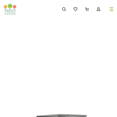
8 (495) 647-02-88
8 800 333-69-93
Каталог
Деревья
239
Растения, кусты, мох и трава
221
Ампельные растения
70
Кашпо
259
Дизайнерские композиции
17