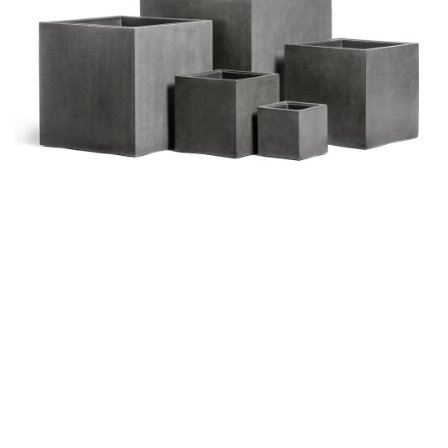
Цветы
123
Товары с 3D-моделями
502
Готовые решения от Treez
146
Алфавитный указатель
Прайс-листы и каталоги
О Treez
Доставка и оплата
Вопросы и ответы