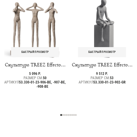
БЫСТРЫЙ ПРОСМОТР
БЫСТРЫЙ ПРОСМОТР
Скульптура TREEZ Effectory
Скульптура TREEZ Effectory
- Philosopher's Stone - Триптих
- Philosopher's Stone -
5 096 Р.
9 512 Р.
"Недеяние зла" - Белый песок
Спокойствие - Дымчато-
РАЗМЕР СМ.
50
РАЗМЕР СМ.
53
АРТИКУЛ
53.330-01-23-906-BE, -907-BE,
АРТИКУЛ
серый песок
53.330-01-23-902-GR
-908-BE