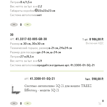
тяжелому и хрупкому настоящему бетону.
Литраж
8 л/1,5 л
Вес нетто за 1шт. в кг
2.2
?
Габариты коробки
22х22х23 см
Система автополива
нет
30
41.3317-02-005-GR-30
8 986,00 Р.
АРТ.
1 шт.
Включая НДС
Размер
в-30 см, 30х30 см
Технический горшок, размер
в-21 см, 24х24 см
Размер для посадки
дл-24 см, ш-24 см
Литраж
27 л/8,5 л
Вес нетто за 1шт. в кг
5.9
Система автополива
продаётся отдельно арт. 41.3300-01-SQ-21
41.3300-01-SQ-21
598,00 Р.
АРТ.
1шт.
Система автополива SQ-21 для кашпо TREEZ
Effectory - модель SQ-21
0