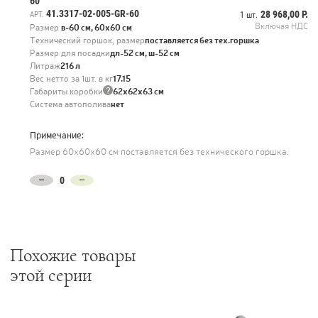
60
41.3317-02-005-GR-60
28 968,00 Р.
АРТ.
1 шт.
Включая НДС
Размер
в-60 см, 60х60 см
Технический горшок, размер
поставляется без тех.горшка
Размер для посадки
дл-52 см, ш-52 см
Литраж
216 л
Вес нетто за 1шт. в кг
17.15
?
Габариты коробки
62х62х63 см
Система автополива
нет
Примечание:
Размер 60х60х60 см поставляется без технического горшка.
Похожие товары
этой серии