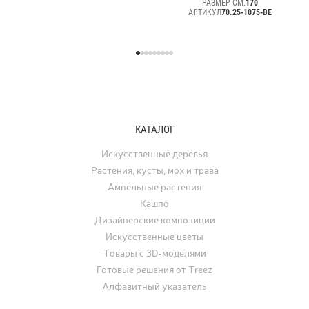
Effectory Beton
РАЗМЕР СМ.
170
АРТИКУЛ
70.25-1075-BE
КАТАЛОГ
Искусственные деревья
Растения, кусты, мох и трава
Ампельные растения
Кашпо
Дизайнерские композиции
Искусственные цветы
Товары с 3D-моделями
Готовые решения от Treez
Алфавитный указатель