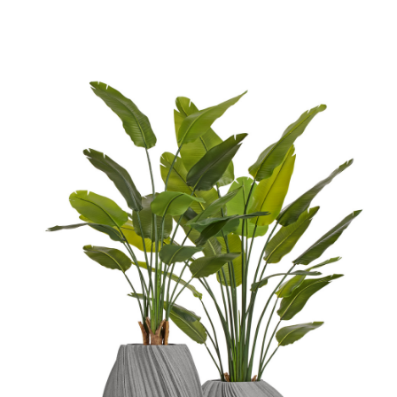
Цветы
123
Товары с 3D-моделями
499
Готовые решения от Treez
146
Алфавитный указатель
Прайс-листы и каталоги
О Treez
Доставка и оплата
Вопросы и ответы