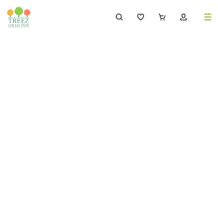
8 (495) 647-02-88
8 800 333-69-93
Каталог
Деревья
239
Растения, кусты, мох и трава
221
Ампельные растения
70
Кашпо
256
Дизайнерские композиции
17