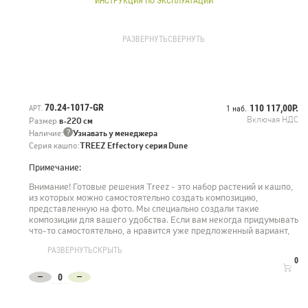
ИНСТРУКЦИЯ ПО ЭКСПЛУАТАЦИИ
Композицию с эффектными стрелициями с UV-защитой на листьях в
стильных кашпо-вазах серии Treez Effectory Dune можно спокойно
РАЗВЕРНУТЬ
СВЕРНУТЬ
размещать под прямыми солнечными лучами у панорамных окон.
Растения долго останутся такими же ярко зелеными. В современных
квартирах с большими окнами - это особенно важно.
Состав композиции:
70.24-1017-GR
110 117,00Р.
АРТ.
1 наб.
Левое кашпо
Включая НДС
Размер
в-220 см
10.072435N/UVG - Стрелиция New Style зелёная в-160 см - 1 шт
?
Наличие:
Узнавать у менеджера
41.33-16-23-108-GR-65 - Кашпо-ваза TREEZ Effectory Dune - 1 шт
Серия кашпо:
TREEZ Effectory серия Dune
Примечание:
Правое кашпо
10.072436N/UVG - Стрелиция New Style зелёная в-180 см - 1 шт
Внимание! Готовые решения Treez - это набор растений и кашпо,
41.33-16-23-101-GR-081 - Кашпо-ваза TREEZ Effectory Dune - 1 шт
из которых можно самостоятельно создать композицию,
представленную на фото. Мы специально создали такие
композиции для вашего удобства. Если вам некогда придумывать
что-то самостоятельно, а нравится уже предложенный вариант,
просто закажите набор и мы предоставим вам материал для
РАЗВЕРНУТЬ
СКРЫТЬ
воплощения в жизнь выбранной композиции.
0