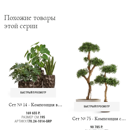
Похожие товары
этой серии
БЫСТРЫЙ ПРОСМОТР
Сет № 14 - Композиция в
БЫСТРЫЙ ПРОСМОТР
кашпо Treez Effectory Metal
169 655 Р.
Design Crumple Чернёная
РАЗМЕР СМ.
195
Сет № 75 - Композиция с
АРТИКУЛ
бронза
70.24-1014-GRP
подокарпусами в кашпо Treez
90 785 Р.