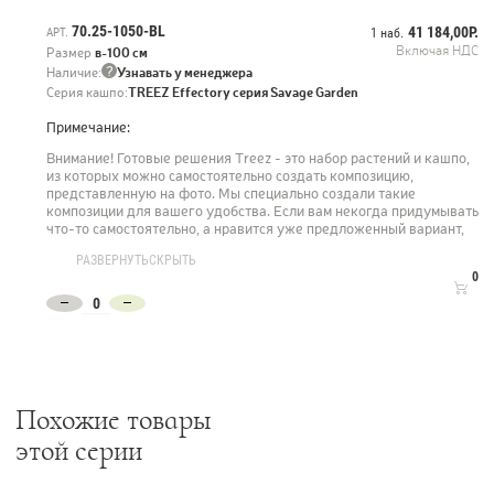
41.33-25-24-126-BL-33 - Кашпо TREEZ Effectory Savage Garden - 1 шт
70.25-1050-BL
41 184,00Р.
АРТ.
1 наб.
20.5933N - Кроссостефиум (Миллер) серо-зелёный куст со
Включая НДС
Размер
в-100 см
св.лимон.завязями - 1 шт
?
Наличие:
Узнавать у менеджера
41.33-25-24-126-BL-23 - Кашпо TREEZ Effectory Savage Garden - 1 шт
Серия кашпо:
TREEZ Effectory серия Savage Garden
Примечание:
10.0224075/3GG - Эвкалипт куст большой припылённо-зелёный в-92
см - 1 шт
Внимание! Готовые решения Treez - это набор растений и кашпо,
41.33-25-24-126-BL-27 - Кашпо TREEZ Effectory Savage Garden - 1 шт
из которых можно самостоятельно создать композицию,
представленную на фото. Мы специально создали такие
композиции для вашего удобства. Если вам некогда придумывать
что-то самостоятельно, а нравится уже предложенный вариант,
просто закажите набор и мы предоставим вам материал для
РАЗВЕРНУТЬ
СКРЫТЬ
воплощения в жизнь выбранной композиции.
0
Похожие товары
этой серии