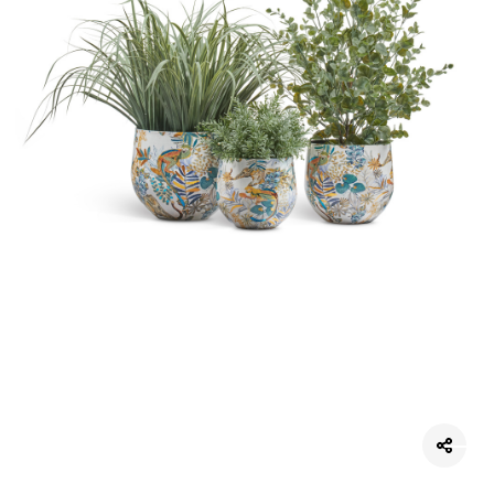
Цветы
123
Товары с 3D-моделями
499
Готовые решения от Treez
146
Алфавитный указатель
Прайс-листы и каталоги
О Treez
Доставка и оплата
Вопросы и ответы