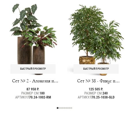
БЫСТРЫЙ ПРОСМОТР
БЫСТРЫЙ ПРОСМОТР
Сет № 2 - Алоказия и
Сет № 38 - Фикус и
Калатея в кашпо Treez
Лонгифолия в кашпо Treez
87 958 Р.
125 505 Р.
Effectory Metal
Effectory Metal Design
РАЗМЕР СМ.
180
РАЗМЕР СМ.
240
АРТИКУЛ
70.24-1002-RM
Crumple Сусальное золото
АРТИКУЛ
70.25-1038-GLD