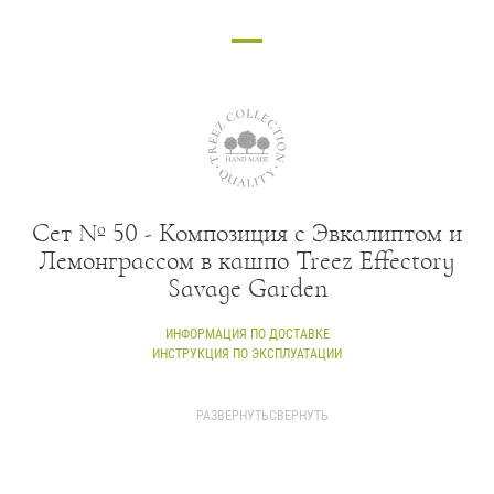
Контакты
Новости
Статьи
Идеи
СМИ о нас
Сет № 50 - Композиция с Эвкалиптом и
Лемонграссом в кашпо Treez Effectory
Savage Garden
ИНФОРМАЦИЯ ПО ДОСТАВКЕ
ИНСТРУКЦИЯ ПО ЭКСПЛУАТАЦИИ
Состав композиции:
(слева направо)
РАЗВЕРНУТЬ
СВЕРНУТЬ
20.0224070GG - Лемонграсс трава припылённо-зелёная в горшке
в-70 см - 3 шт