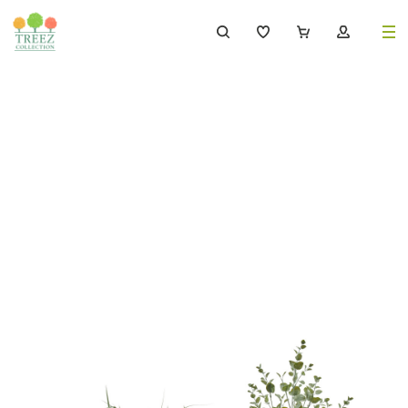
8 (495) 647-02-88
8 800 333-69-93
Каталог
Деревья
239
Растения, кусты, мох и трава
221
Ампельные растения
70
Кашпо
256
Дизайнерские композиции
17