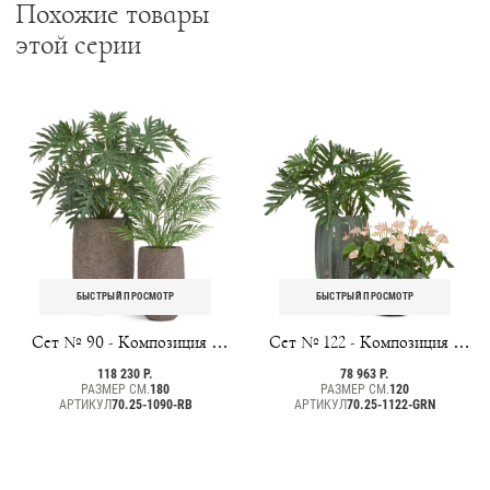
Похожие товары
этой серии
БЫСТРЫЙ ПРОСМОТР
БЫСТРЫЙ ПРОСМОТР
Сет № 90 - Композиция с
Сет № 122 - Композиция с
филодендроном в кашпо
антуриумом и
118 230 Р.
78 963 Р.
Treez Effectory Terra
филодендроном в кашпо
РАЗМЕР СМ.
180
РАЗМЕР СМ.
120
АРТИКУЛ
70.25-1090-RB
Treez Effectory Aura
АРТИКУЛ
70.25-1122-GRN