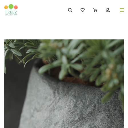
8 (495) 647-02-88
8 800 333-69-93
Каталог
Деревья
239
Растения, кусты, мох и трава
221
Ампельные растения
70
Кашпо
259
Дизайнерские композиции
17