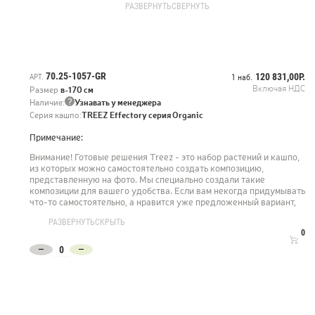
РАЗВЕРНУТЬ
СВЕРНУТЬ
Левое кашпо
20.1009N - Алоказия 110 см - 1 шт
20.1008N - Алоказия куст - 2 шт
20.05190263GG-L - Сциндапсус Пиктус серебристо-зелёный - 1 шт
41.33-15-23-100-GR-90 - Кашпо TREEZ Effectory Organic - 1 шт
70.25-1057-GR
120 831,00Р.
АРТ.
1 наб.
Включая НДС
Размер
в-170 см
Правое кашпо
?
Наличие:
Узнавать у менеджера
10.56602N - Кроссостефиум (Миллер) шар в-60 см - 1 шт
Серия кашпо:
TREEZ Effectory серия Organic
41.33-15-23-100-GR-58 - Кашпо TREEZ Effectory Organic - 1 шт
Примечание:
Внимание! Готовые решения Treez - это набор растений и кашпо,
из которых можно самостоятельно создать композицию,
представленную на фото. Мы специально создали такие
композиции для вашего удобства. Если вам некогда придумывать
что-то самостоятельно, а нравится уже предложенный вариант,
просто закажите набор и мы предоставим вам материал для
РАЗВЕРНУТЬ
СКРЫТЬ
воплощения в жизнь выбранной композиции.
0