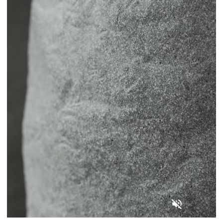
Цветы
123
Товары с 3D-моделями
502
Готовые решения от Treez
146
Алфавитный указатель
Прайс-листы и каталоги
О Treez
Доставка и оплата
Вопросы и ответы