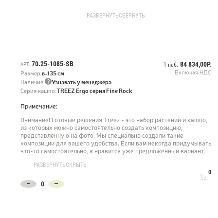
Состав композиции
Слева направо
РАЗВЕРНУТЬ
СВЕРНУТЬ
20.091401N - Трава куст Ванилла Грасс - 12 шт
41.111-24-0071-SB-40 - Кашпо Treez Ergo Fine Rock - 1 шт
10.0224076/2N - Эвкалипт куст - 2 шт
70.25-1085-SB
84 834,00Р.
АРТ.
1 наб.
10.0224076/3N - Эвкалипт куст - 1 шт
Включая НДС
Размер
в-135 см
20.0224072WH-L - Альпийское разнотравье - 1 шт
?
Наличие:
Узнавать у менеджера
41.111-24-0070-SB-68 - Кашпо Treez Ergo Fine Rock - 1 шт
Серия кашпо:
TREEZ Ergo серия Fine Rock
Примечание:
20.0224080 - Цветущее разнотравье - 1 шт
41.111-24-0070-SB-54 - Кашпо Treez Ergo Fine Rock- 1 шт
Внимание! Готовые решения Treez - это набор растений и кашпо,
из которых можно самостоятельно создать композицию,
представленную на фото. Мы специально создали такие
композиции для вашего удобства. Если вам некогда придумывать
что-то самостоятельно, а нравится уже предложенный вариант,
просто закажите набор и мы предоставим вам материал для
РАЗВЕРНУТЬ
СКРЫТЬ
воплощения в жизнь выбранной композиции.
0