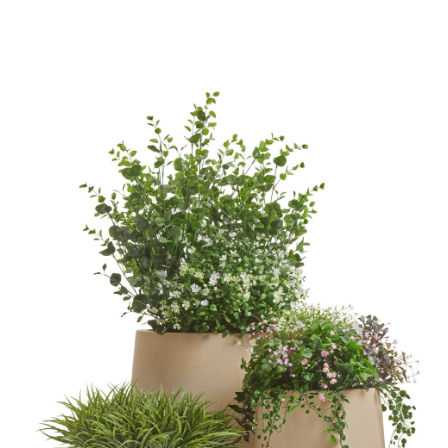
Цветы
123
Товары с 3D-моделями
499
Готовые решения от Treez
146
Алфавитный указатель
Прайс-листы и каталоги
О Treez
Доставка и оплата
Вопросы и ответы