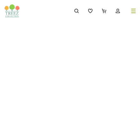
8 (495) 647-02-88
8 800 333-69-93
Каталог
Деревья
239
Растения, кусты, мох и трава
221
Ампельные растения
70
Кашпо
256
Дизайнерские композиции
17