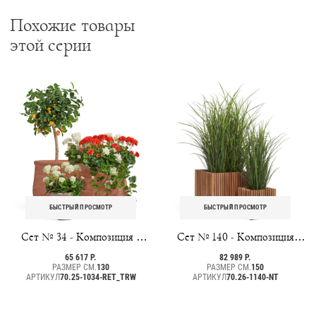
Похожие товары
этой серии
БЫСТРЫЙ ПРОСМОТР
БЫСТРЫЙ ПРОСМОТР
Сет № 34 - Композиция с
Сет № 140 - Композиция
Лимонным деревом и Геранью
Трава Тростник в кашпо
65 617 Р.
82 989 Р.
в кашпо Treez Ergo Italica
Treez Effectory TimberLine
РАЗМЕР СМ.
130
РАЗМЕР СМ.
150
АРТИКУЛ
70.25-1034-RET_TRW
АРТИКУЛ
70.26-1140-NT