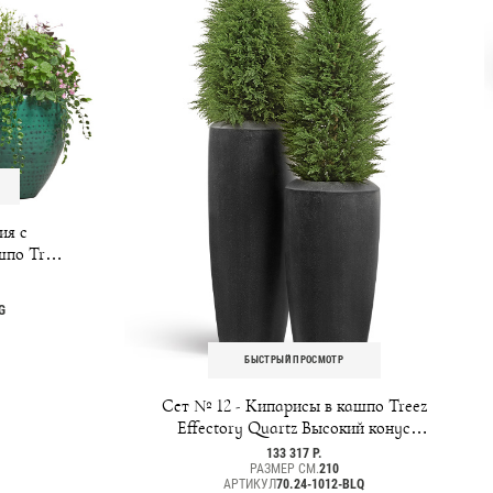
ия с
шпо Treez
G
БЫСТРЫЙ ПРОСМОТР
Сет № 12 - Кипарисы в кашпо Treez
Effectory Quartz Высокий конус
Design
133 317 Р.
РАЗМЕР СМ.
210
АРТИКУЛ
70.24-1012-BLQ