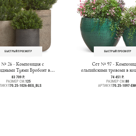
БЫСТРЫЙ ПРОСМОТР
БЫСТРЫЙ ПРОСМОТР
 № 26 - Композиция с
Сет № 97 - Композиц
идными Туями Брабант в
альпийскими травами в ка
о Treez Ergo Hard Rock
Effectory Ron
83 709 Р.
74 451 Р.
РАЗМЕР СМ.
125
РАЗМЕР СМ.
80
ТИКУЛ
70.25-1026-BEG_BLS
АРТИКУЛ
70.25-1097-EM