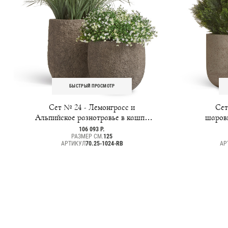
БЫСТРЫЙ ПРОСМОТР
Сет № 24 - Лемонграсс и
Сет
Альпийское разнотравье в кашпо
шаров
Treez Effectory Terra Чаша
кашп
106 093 Р.
РАЗМЕР СМ.
125
АРТИКУЛ
70.25-1024-RB
АР