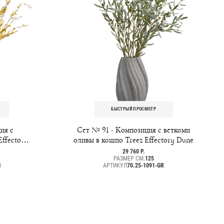
БЫСТРЫЙ ПРОСМОТР
ия с
Сет № 91 - Композиция с ветками
ffectory
оливы в кашпо Treez Effectory Dune
29 760 Р.
РАЗМЕР СМ.
125
N
АРТИКУЛ
70.25-1091-GR