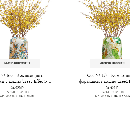
БЫСТРЫЙ ПРОСМОТР
БЫСТРЫЙ ПРОСМОТР
 № 160 - Композиция с
Сет № 157 - Композиц
ей в кашпо Treez Effectory
форзицией в кашпо Treez E
Savage Garden
Savage Garden
34 920 Р.
34 920 Р.
РАЗМЕР СМ.
110
РАЗМЕР СМ.
110
АРТИКУЛ
70.26-1160-BL
АРТИКУЛ
70.26-1157-G