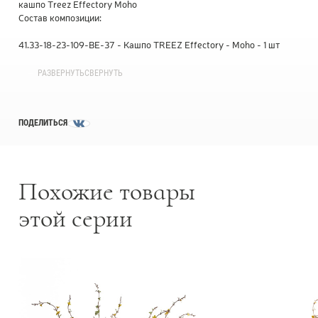
кашпо Treez Effectory Moho
Товары с 3D-моделями
502
Состав композиции:
Готовые решения от Treez
146
41.33-18-23-109-BE-37 - Кашпо TREEZ Effectory - Moho - 1 шт
30.05170251LP-M - Ветка Сакуры нежно-розовая - 4 шт
30.05170255LG-S - Ветка Корнелиан Черри нежно-зелёная - 4
Алфавитный указатель
РАЗВЕРНУТЬ
СВЕРНУТЬ
шт
ПОДЕЛИТЬСЯ
Похожие товары
этой серии