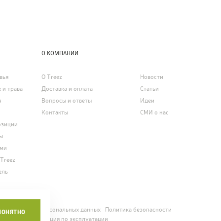
О КОМПАНИИ
вья
О Treez
Новости
 и трава
Доставка и оплата
Статьи
я
Вопросы и ответы
Идеи
Контакты
СМИ о нас
озиции
ы
ями
 Treez
ель
ние о защите персональных данных
Политика безопасности
ПОНЯТНО
едомость
Инструкция по эксплуатации