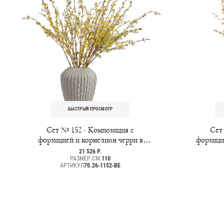
БЫСТРЫЙ ПРОСМОТР
Сет № 152 - Композиция с
Сет
форзицией и корнелиан черри в
форзици
кашпо Treez Effectory Moho
21 526 Р.
РАЗМЕР СМ.
110
АРТИКУЛ
70.26-1152-BE