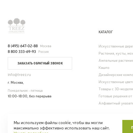
КАТАЛОГ
8 (495) 647-02-88
Москва
Искусственные дере
8 800 333-69-93
Россия
Растения, кусты, мох
Ампельные растени
ЗАКАЗАТЬ ОБРАТНЫЙ ЗВОНОК
Кашпо
info@treez.ru
Дизайнерские комп
Искусственные цвет
г. Москва,
Товары с 3D-модел
Понедельник - пятница
10:00-18:00, без перерыва
Готовые решения от
Алфавитный указат
Мы используем файлы cookie, чтобы вы могли
© Treez Collection.
Карта сайта
Положе
максимально эффективно использовать наш сайт.
Искусственные цветы и деревья. 2005—2026
СОУТ: перечень и в