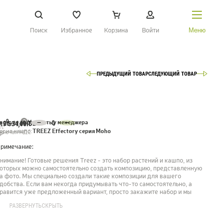
Поиск
Избранное
Корзина
Войти
Меню
ПРЕДЫДУЩИЙ ТОВАР
СЛЕДУЮЩИЙ ТОВАР
НАЙТИ
О Treez
Доставка и оплата
?
0
аличие:
Узнавать у менеджера
0.26-1149-BE
19 534,00Р.
Вопросы и ответы
ерия кашпо:
TREEZ Effectory серия Moho
ключая НДС
р
римечание:
Контакты
нимание! Готовые решения Treez - это набор растений и кашпо, из
оторых можно самостоятельно создать композицию, представленную
а фото. Мы специально создали такие композиции для вашего
Новости
добства. Если вам некогда придумывать что-то самостоятельно, а
равится уже предложенный вариант, просто закажите набор и мы
Статьи
редоставим вам материал для воплощения в жизнь выбранной
РАЗВЕРНУТЬ
СКРЫТЬ
омпозиции.
Идеи