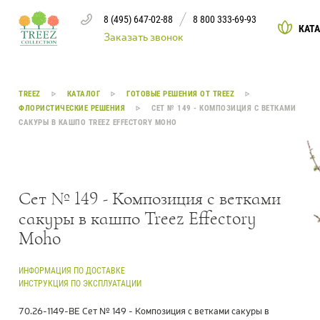
8 (495) 647-02-88
8 800 333-69-93
КАТ
Заказать звонок
Каталог
TREEZ
КАТАЛОГ
ГОТОВЫЕ РЕШЕНИЯ ОТ TREEZ
ФЛОРИСТИЧЕСКИЕ РЕШЕНИЯ
СЕТ № 149 - КОМПОЗИЦИЯ С ВЕТКАМИ
САКУРЫ В КАШПО TREEZ EFFECTORY MOHO
Деревья
239
Растения, кусты, мох и трава
221
Сет № 149 - Композиция с ветками
Ампельные растения
70
сакуры в кашпо Treez Effectory
Moho
Кашпо
259
Дизайнерские композиции
17
ИНФОРМАЦИЯ ПО ДОСТАВКЕ
ИНСТРУКЦИЯ ПО ЭКСПЛУАТАЦИИ
Цветы
123
70.26-1149-BE Сет № 149 - Композиция с ветками сакуры в