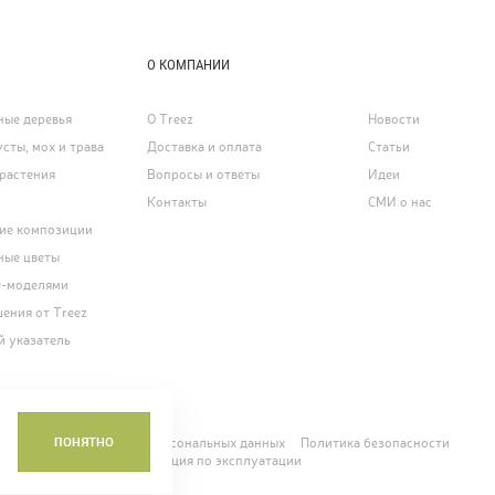
О КОМПАНИИ
ные деревья
О Treez
Новости
усты, мох и трава
Доставка и оплата
Статьи
растения
Вопросы и ответы
Идеи
Контакты
СМИ о нас
ие композиции
ные цветы
D-моделями
ения от Treez
 указатель
ПОНЯТНО
Положение о защите персональных данных
Политика безопасности
чень и ведомость
Инструкция по эксплуатации