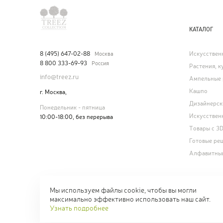
КАТАЛОГ
Искусствен
8 (495) 647-02-88
Москва
8 800 333-69-93
Россия
Растения, к
info@treez.ru
Ампельные 
Кашпо
г. Москва,
Дизайнерск
Понедельник - пятница
Искусствен
10:00-18:00, без перерыва
Товары с 3
Готовые реш
Алфавитный
Мы используем файлы cookie, чтобы вы могли
© Treez Collection.
Искусственные цветы и деревья. 2005—2026
максимально эффективно использовать наш сайт.
Карта сайта
СОУТ: пере
Узнать подробнее