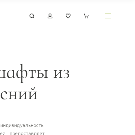
шафты из
тений
индивидуальность,
ez предоставляет