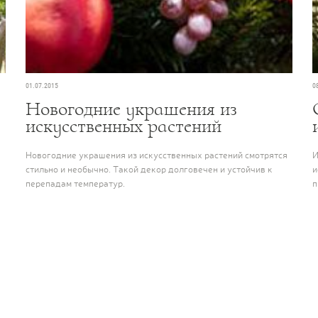
01.07.2015
0
Новогодние украшения из
искусственных растений
Новогодние украшения из искусственных растений смотрятся
И
стильно и необычно. Такой декор долговечен и устойчив к
и
перепадам температур.
п