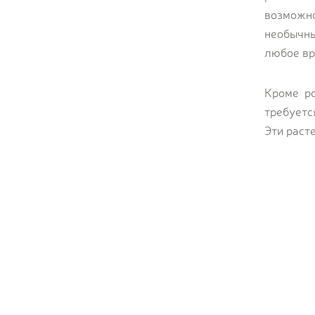
возможн
необычны
любое вр
Кроме ро
требуетс
Эти раст