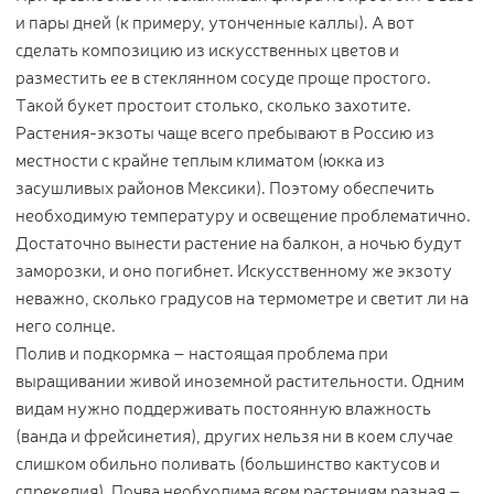
и пары дней (к примеру, утонченные каллы). А вот
сделать композицию из искусственных цветов и
разместить ее в стеклянном сосуде проще простого.
Такой букет простоит столько, сколько захотите.
Растения-экзоты чаще всего пребывают в Россию из
местности с крайне теплым климатом (юкка из
засушливых районов Мексики). Поэтому обеспечить
необходимую температуру и освещение проблематично.
Достаточно вынести растение на балкон, а ночью будут
заморозки, и оно погибнет. Искусственному же экзоту
неважно, сколько градусов на термометре и светит ли на
него солнце.
Полив и подкормка – настоящая проблема при
выращивании живой иноземной растительности. Одним
видам нужно поддерживать постоянную влажность
(ванда и фрейсинетия), других нельзя ни в коем случае
слишком обильно поливать (большинство кактусов и
спрекелия). Почва необходима всем растениям разная –