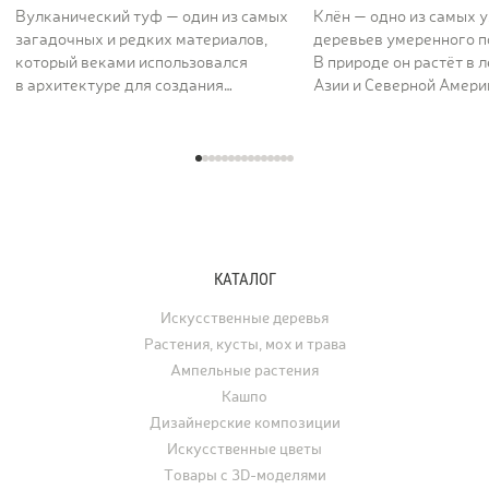
Вулканический туф — один из самых
Клён — одно из самых 
загадочных и редких материалов,
деревьев умеренного п
который веками использовался
В природе он растёт в 
в архитектуре для создания
Азии и Северной Америк
величественных и долговечных
вдоль рек и на открыты
сооружений. Его пористая,
ценят за раскидистую к
фактурная поверхность как будто
графику ветвей и листь
хранит энергию самой земли. Кашпо
характерной формы, ко
серии TREEZ Effectory Volcano
окрашиваются в жёлты
полностью воспроизводит природный
и багряные тона. В ла
рисунок и структуру вулканического
дизайне клён использу
туфа, превращая любую композицию
отдельно стоящее дере
КАТАЛОГ
с растениями в настоящее
а в последние годы его
произведение искусства.
применяют для украше
Искусственные деревья
интерьеров. Искусстве
Растения, кусты, мох и трава
востребованы для офо
Ампельные растения
ресторанов, офисов, ча
Кашпо
а также для свадеб, фо
Дизайнерские композиции
и других мероприятий.
Искусственные цветы
Товары с 3D-моделями