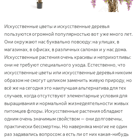
Цветы
123
Товары с 3D-моделями
499
Готовые решения от Treez
Искусственные цветы и искусственные деревья
146
пользуются огромной популярностью вот уже много лет.
Алфавитный указатель
Они окружают нас буквально повсюду: на улицах, в
магазинах, в офисах, в различных салонах и у нас дома.
Искусственные растения очень красивы и неприхотливы:
они не требуют специального ухода. Естественно, что
искусственные цветы или искусственные деревья никоим
образом не смогут целиком заменить живую природу, но
всё же на сегодня это наилучшая альтернатива для тех
случаев, когда отсутствуют элементарные условия для
Прайс-листы и каталоги
выращивания и нормальной жизнедеятельности живых
питомцев флоры. Искусственные растения обладают
О Treez
одним очень значимым свойством — они долговечны,
Доставка и оплата
практически бессмертны. Но наверняка многие не один
Вопросы и ответы
раз задавались вопросом: а есть ли от них какая-нибудь