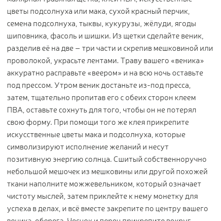
цветы подсолнуха или мака, сухой красный перчик,
семена подсолнуха, тыквы, кукурузы, жёлуди, ягоды
шиповника, фасоль и шишки. Из щетки сделайте веник,
разделив её на две – три части и скрепив мешковиной или
проволокой, украсьте лентами. Траву вашего «веника»
аккуратно расправьте «веером» и на всю ночь оставьте
под прессом. Утром веник достаньте из-под пресса,
затем, тщательно пропитав его с обеих сторон клеем
ПВА, оставьте сохнуть для того, чтобы он не потерял
свою форму. При помощи того же клея прикрепите
искусственные цветы мака и подсолнуха, которые
символизируют исполнение желаний и несут
позитивную энергию солнца. Сшитый собственноручно
небольшой мешочек из мешковины или другой похожей
ткани наполните можжевельником, который означает
чистоту мыслей, затем приклейте к нему монетку для
успеха в делах, и всё вместе закрепите по центру вашего
веника-оберега. Чеснок и перец прикрепите вокруг