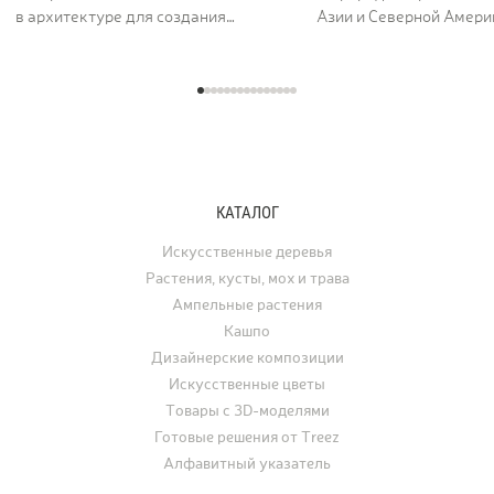
в архитектуре для создания
Азии и Северной Америк
величественных и долговечных
вдоль рек и на открыты
сооружений. Его пористая,
ценят за раскидистую к
фактурная поверхность как будто
графику ветвей и листь
хранит энергию самой земли. Кашпо
характерной формы, ко
серии TREEZ Effectory Volcano
окрашиваются в жёлты
полностью воспроизводит природный
и багряные тона. В ла
рисунок и структуру вулканического
дизайне клён использу
туфа, превращая любую композицию
отдельно стоящее дере
КАТАЛОГ
с растениями в настоящее
а в последние годы его
произведение искусства.
применяют для украше
Искусственные деревья
интерьеров. Искусстве
Растения, кусты, мох и трава
востребованы для офо
Ампельные растения
ресторанов, офисов, ча
Кашпо
а также для свадеб, фо
Дизайнерские композиции
и других мероприятий.
Искусственные цветы
Товары с 3D-моделями
Готовые решения от Treez
Алфавитный указатель