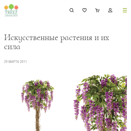
8 (495) 647-02-88
8 800 333-69-93
Искусственные растения и их
сила
29 МАРТА 2011
Каталог
Деревья
239
Растения, кусты, мох и трава
221
Ампельные растения
70
Кашпо
256
Дизайнерские композиции
17