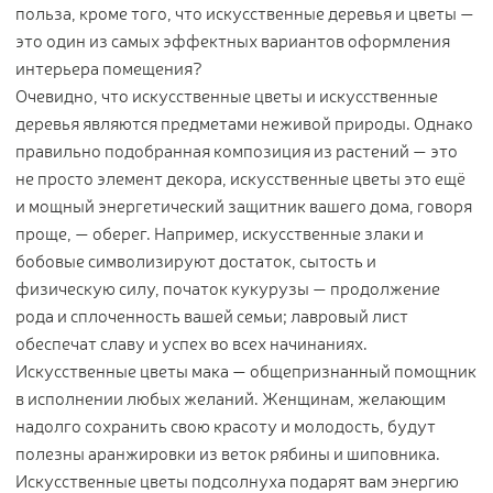
польза, кроме того, что искусственные деревья и цветы —
Контакты
это один из самых эффектных вариантов оформления
интерьера помещения?
Новости
Очевидно, что искусственные цветы и искусственные
Статьи
деревья являются предметами неживой природы. Однако
Идеи
правильно подобранная композиция из растений — это
СМИ о нас
не просто элемент декора, искусственные цветы это ещё
и мощный энергетический защитник вашего дома, говоря
проще, — оберег. Например, искусственные злаки и
бобовые символизируют достаток, сытость и
физическую силу, початок кукурузы — продолжение
рода и сплоченность вашей семьи; лавровый лист
обеспечат славу и успех во всех начинаниях.
Искусственные цветы мака — общепризнанный помощник
в исполнении любых желаний. Женщинам, желающим
надолго сохранить свою красоту и молодость, будут
полезны аранжировки из веток рябины и шиповника.
Искусственные цветы подсолнуха подарят вам энергию